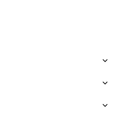


