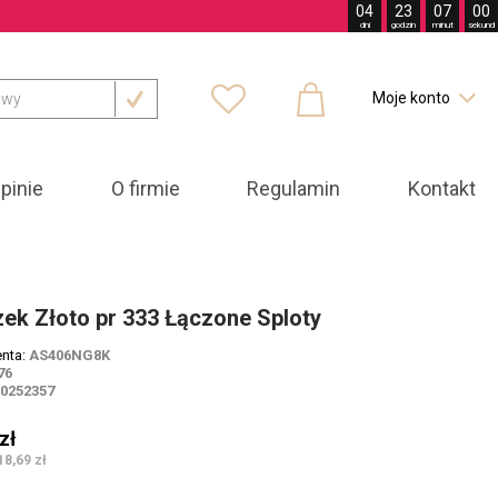
04
23
06
58
dni
godzin
minut
sekund



Moje konto

pinie
O firmie
Regulamin
Kontakt
ek Złoto pr 333 Łączone Sploty
enta:
AS406NG8K
76
00252357
zł
18,69 zł