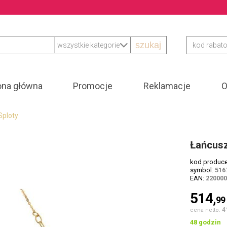
szukaj
ona główna
Promocje
Reklamacje
O
Sploty
Łańcusz
kod produc
symbol:
516
EAN:
22000
514,
99
4
cena netto:
48 godzin