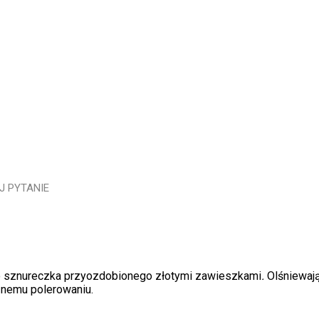
J PYTANIE
ego sznureczka przyozdobionego złotymi zawieszkami
.
Olśniewaj
znemu polerowaniu.