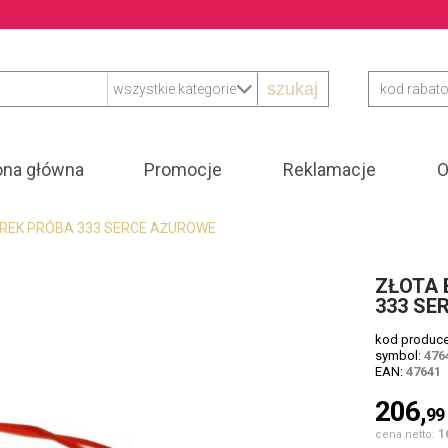
szukaj
ona główna
Promocje
Reklamacje
O
REK PRÓBA 333 SERCE AŻUROWE
ZŁOTA
333 SE
kod produc
symbol:
476
EAN:
47641
206,
99
1
cena netto: