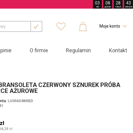
03
08
28
42
dni
godzin
minut
sekund



Moje konto

pinie
O firmie
Regulamin
Kontakt
 BRANSOLETA CZERWONY SZNUREK PRÓBA
RCE AŻUROWE
enta:
LU056G8KRED
41
zł
68,28 zł