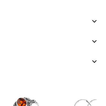


