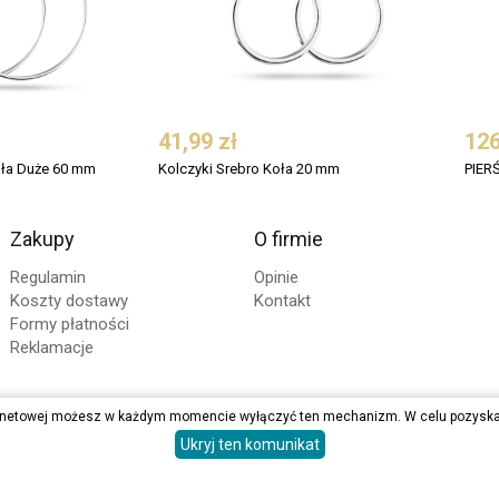
41,99 zł
126
oła Duże 60 mm
Kolczyki Srebro Koła 20 mm
Zakupy
O firmie
Regulamin
Opinie
Koszty dostawy
Kontakt
Formy płatności
Reklamacje
internetowej możesz w każdym momencie wyłączyć ten mechanizm. W celu pozysk
Ukryj ten komunikat