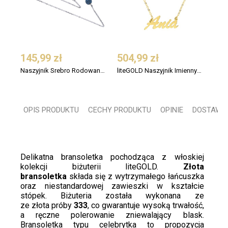
145,99 zł
504,99 zł
Naszyjnik Srebro Rodowane z Cyrkoniami Kulka Nano Turkus
liteGOLD Naszyjnik Imienny Złoto pr 333 ANIA
OPIS PRODUKTU
CECHY PRODUKTU
OPINIE
DOSTAWA 
Delikatna bransoletka pochodząca z włoskiej
kolekcji biżuterii liteGOLD.
Złota
bransoletka
składa się z wytrzymałego łańcuszka
oraz niestandardowej zawieszki w kształcie
stópek. Biżuteria została wykonana ze
ze
złota
próby
333
, co gwarantuje wysoką trwałość,
a ręczne polerowanie zniewalający blask.
Bransoletka typu
celebrytka
to propozycja