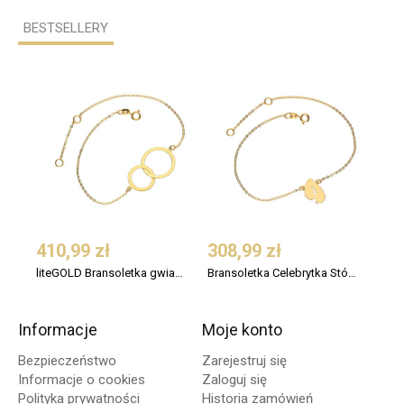
BESTSELLERY
410,99 zł
308,99 zł
206
liteGOLD Bransoletka gwiazd celebrytka Double Ring złoto pr 333
Bransoletka Celebrytka Stópki Złoto 333 dla Mamy
Informacje
Moje konto
Bezpieczeństwo
Zarejestruj się
Informacje o cookies
Zaloguj się
Polityka prywatności
Historia zamówień