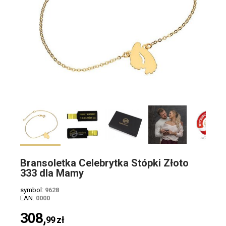
Bransoletka Celebrytka Stópki Złoto
333 dla Mamy
symbol:
9628
EAN:
0000
308,
99
zł