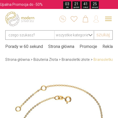
03
21
41
24
Upalna Promocja do -50%
dni
godzin
minut
sekund




szukaj
Porady w 60 sekund
Strona główna
Promocje
Reklama
Strona główna
>
Biżuteria Złota
>
Bransoletki złote
>
Bransoletka C