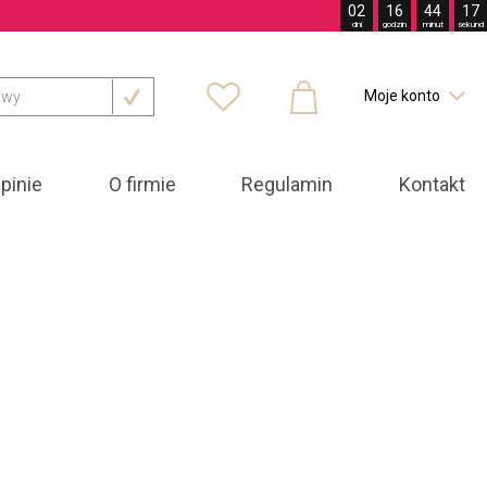
02
16
44
16
dni
godzin
minut
sekund



Moje konto

pinie
O firmie
Regulamin
Kontakt