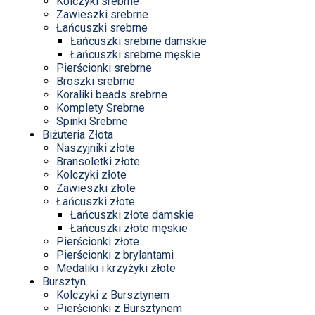
Kolczyki srebrne
Zawieszki srebrne
Łańcuszki srebrne
Łańcuszki srebrne damskie
Łańcuszki srebrne męskie
Pierścionki srebrne
Broszki srebrne
Koraliki beads srebrne
Komplety Srebrne
Spinki Srebrne
Biżuteria Złota
Naszyjniki złote
Bransoletki złote
Kolczyki złote
Zawieszki złote
Łańcuszki złote
Łańcuszki złote damskie
Łańcuszki złote męskie
Pierścionki złote
Pierścionki z brylantami
Medaliki i krzyżyki złote
Bursztyn
Kolczyki z Bursztynem
Pierścionki z Bursztynem