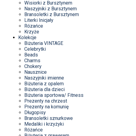
Wisiorki z Bursztynem
Naszyjniki z Bursztynem
Bransoletki z Bursztynem
Literki Inicjały
Rózańce
Krzyże
Kolekcje
Biżuteria VINTAGE
Celebrytki
Beads
Charms
Chokery
Nausznice
Naszyjniki imienne
Biżuteria z opalem
Biżuteria dla dzieci
Biżuteria sportowa/ Fitness
Prezenty na chrzest
Prezenty na komunię
Długopisy
Bransoletki sznurkowe
Medaliki i krzyżyki
Różańce
Biżuteria z grawerem