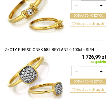


DODAJ DO KOSZYKA

dodaj do ulubionych
ZŁOTY PIERŚCIONEK 585 BRYLANT 0.100ct - SI/H
1 726,99 zł
48 godzin


DODAJ DO KOSZYKA

dodaj do ulubionych