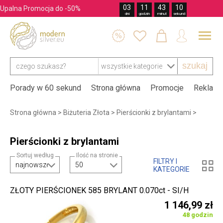
03
11
43
10
Upalna Promocja do -50%
dni
godzin
minut
sekund




szukaj
Porady w 60 sekund
Strona główna
Promocje
Reklama
Strona główna
>
Biżuteria Złota
>
Pierścionki z brylantami
>
Pierścionki z brylantami
Sortuj według
Ilość na stronie
FILTRY I

KATEGORIE
ZŁOTY PIERŚCIONEK 585 BRYLANT 0.070ct - SI/H
1 146,99 zł
48 godzin