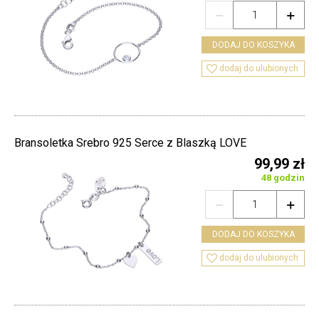


DODAJ DO KOSZYKA

dodaj do ulubionych
Bransoletka Srebro 925 Serce z Blaszką LOVE
99,99 zł
48 godzin


DODAJ DO KOSZYKA

dodaj do ulubionych