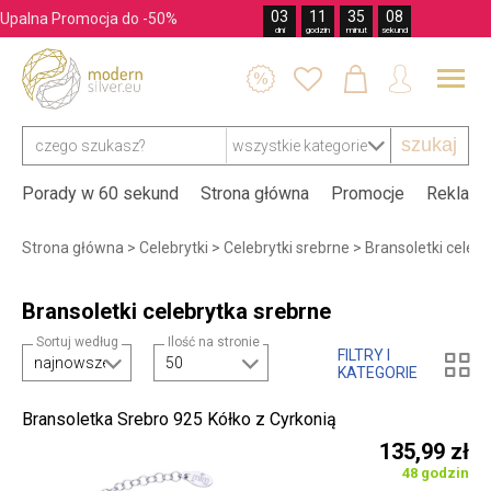
03
11
35
07
Upalna Promocja do -50%
dni
godzin
minut
sekund




szukaj
Porady w 60 sekund
Strona główna
Promocje
Reklama
Strona główna
>
Celebrytki
>
Celebrytki srebrne
>
Bransoletki celeb
Bransoletki celebrytka srebrne
Sortuj według
Ilość na stronie
FILTRY I

KATEGORIE
Bransoletka Srebro 925 Kółko z Cyrkonią
135,99 zł
48 godzin