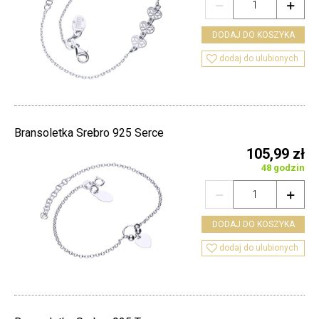


DODAJ DO KOSZYKA

dodaj do ulubionych
Bransoletka Srebro 925 Serce
105,99 zł
48 godzin


DODAJ DO KOSZYKA

dodaj do ulubionych