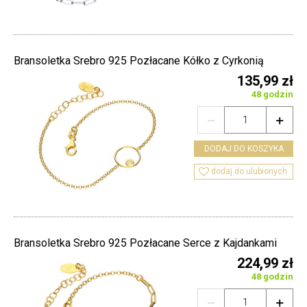
Bransoletka Srebro 925 Pozłacane Kółko z Cyrkonią
135,99 zł
48 godzin


DODAJ DO KOSZYKA

dodaj do ulubionych
Bransoletka Srebro 925 Pozłacane Serce z Kajdankami
224,99 zł
48 godzin

