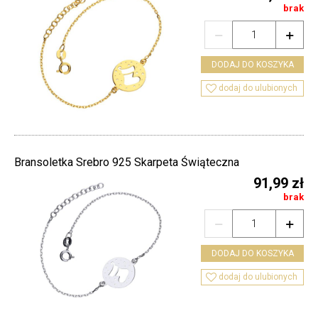
brak


DODAJ DO KOSZYKA

dodaj do ulubionych
Bransoletka Srebro 925 Skarpeta Świąteczna
91,99 zł
brak


DODAJ DO KOSZYKA

dodaj do ulubionych