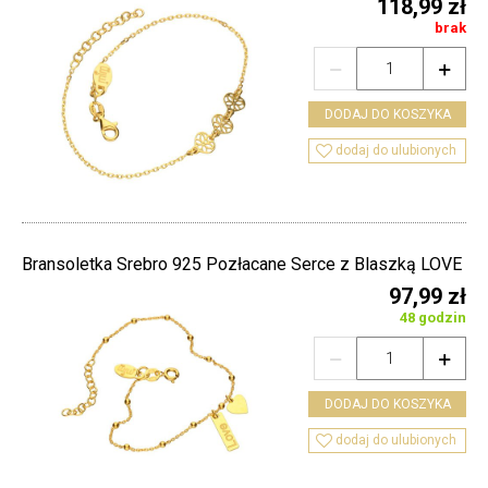
118,99 zł
brak


DODAJ DO KOSZYKA

dodaj do ulubionych
Bransoletka Srebro 925 Pozłacane Serce z Blaszką LOVE
97,99 zł
48 godzin


DODAJ DO KOSZYKA

dodaj do ulubionych