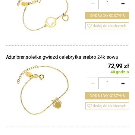


DODAJ DO KOSZYKA

dodaj do ulubionych
Ażur bransoletka gwiazd celebrytka srebro 24k sowa
72,99 zł
48 godzin


DODAJ DO KOSZYKA

dodaj do ulubionych