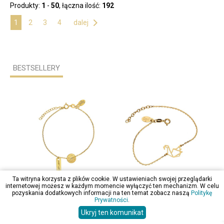
Produkty:
1
-
50
, łączna ilość:
192
1
2
3
4
dalej

BESTSELLERY
Ta witryna korzysta z plików cookie. W ustawieniach swojej przeglądarki
internetowej możesz w każdym momencie wyłączyć ten mechanizm. W celu
21,99 zł
60,99 zł
75,
pozyskania dodatkowych informacji na ten temat zobacz naszą
Politykę
Prywatności
.
Bransoletka Gwiazd Celebrytka Srebro Pozłacane Talerz JUST LIFT Fitness
Bransoletka Celebrytka Srebro 925 Pozłacane ORIGAMI Łabędź
Ukryj ten komunikat