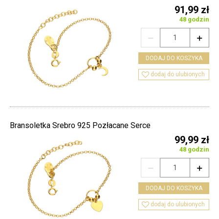
91,99 zł
48 godzin


DODAJ DO KOSZYKA

dodaj do ulubionych
Bransoletka Srebro 925 Pozłacane Serce
99,99 zł
48 godzin


DODAJ DO KOSZYKA

dodaj do ulubionych