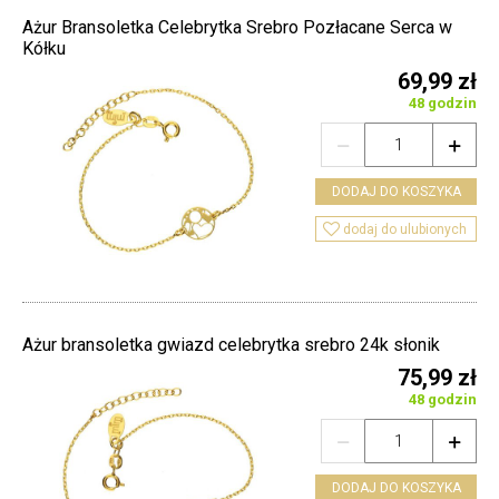
Ażur Bransoletka Celebrytka Srebro Pozłacane Serca w
Kółku
69,99 zł
48 godzin


DODAJ DO KOSZYKA

dodaj do ulubionych
Ażur bransoletka gwiazd celebrytka srebro 24k słonik
75,99 zł
48 godzin


DODAJ DO KOSZYKA