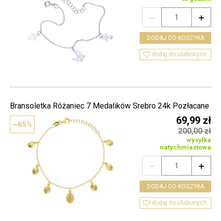


DODAJ DO KOSZYKA

dodaj do ulubionych
Bransoletka Różaniec 7 Medalików Srebro 24k Pozłacane
69,99 zł
~65%
200,00 zł
wysyłka
natychmiastowa


DODAJ DO KOSZYKA

dodaj do ulubionych