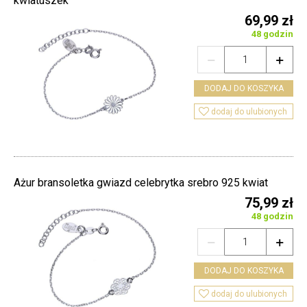
kwiatuszek
69,99 zł
48 godzin


DODAJ DO KOSZYKA

dodaj do ulubionych
Ażur bransoletka gwiazd celebrytka srebro 925 kwiat
75,99 zł
48 godzin


DODAJ DO KOSZYKA

dodaj do ulubionych