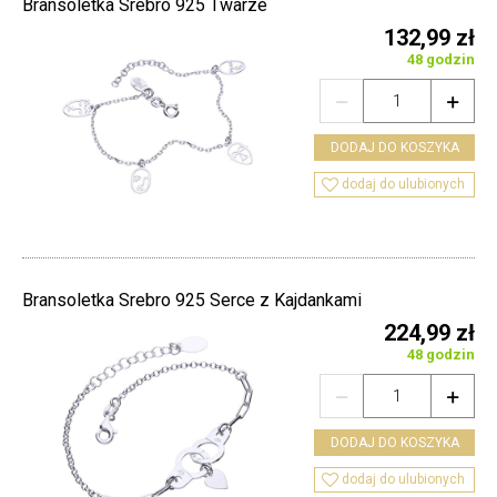
Bransoletka Srebro 925 Twarze
132,99 zł
48 godzin


DODAJ DO KOSZYKA

dodaj do ulubionych
Bransoletka Srebro 925 Serce z Kajdankami
224,99 zł
48 godzin


DODAJ DO KOSZYKA

dodaj do ulubionych