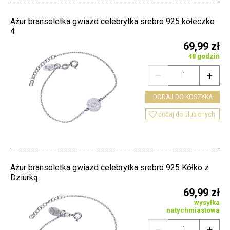
Ażur bransoletka gwiazd celebrytka srebro 925 kółeczko
4
69,99 zł
48 godzin


DODAJ DO KOSZYKA

dodaj do ulubionych
Ażur bransoletka gwiazd celebrytka srebro 925 Kółko z
Dziurką
69,99 zł
wysyłka
natychmiastowa

