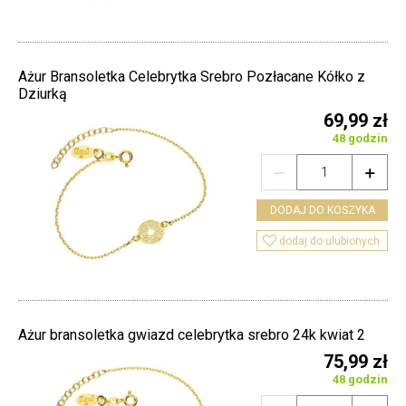
Ażur Bransoletka Celebrytka Srebro Pozłacane Kółko z
Dziurką
69,99 zł
48 godzin


DODAJ DO KOSZYKA

dodaj do ulubionych
Ażur bransoletka gwiazd celebrytka srebro 24k kwiat 2
75,99 zł
48 godzin