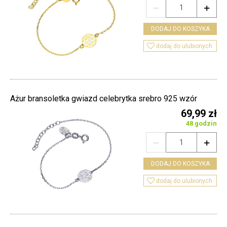


DODAJ DO KOSZYKA

dodaj do ulubionych
Ażur bransoletka gwiazd celebrytka srebro 925 wzór
69,99 zł
48 godzin


DODAJ DO KOSZYKA

dodaj do ulubionych