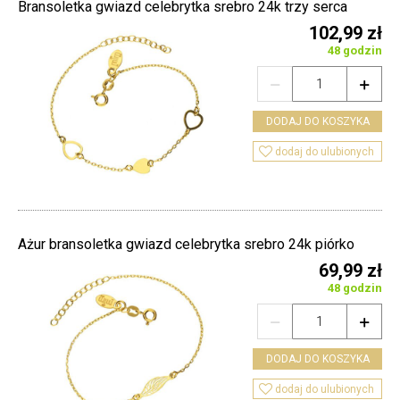
Bransoletka gwiazd celebrytka srebro 24k trzy serca
102,99 zł
48 godzin


DODAJ DO KOSZYKA

dodaj do ulubionych
Ażur bransoletka gwiazd celebrytka srebro 24k piórko
69,99 zł
48 godzin


DODAJ DO KOSZYKA

dodaj do ulubionych