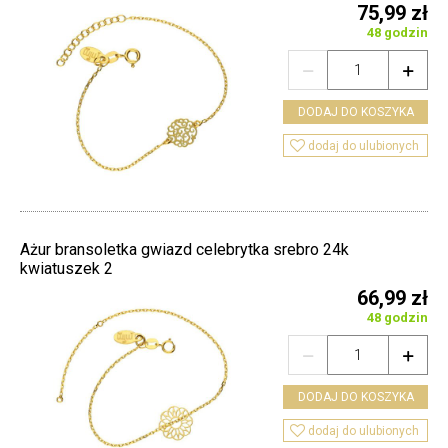
75,99 zł
48 godzin


DODAJ DO KOSZYKA

dodaj do ulubionych
Ażur bransoletka gwiazd celebrytka srebro 24k
kwiatuszek 2
66,99 zł
48 godzin


DODAJ DO KOSZYKA

dodaj do ulubionych