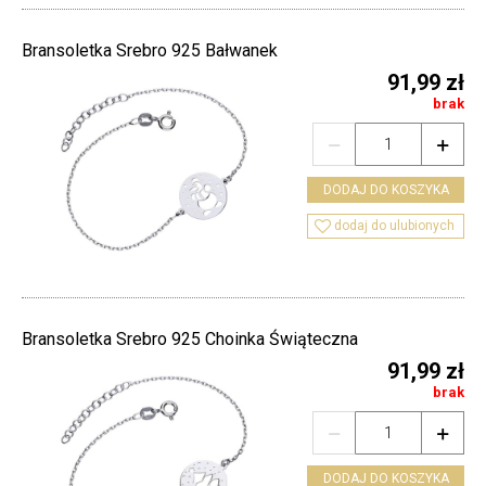
Bransoletka Srebro 925 Bałwanek
91,99 zł
brak


DODAJ DO KOSZYKA

dodaj do ulubionych
Bransoletka Srebro 925 Choinka Świąteczna
91,99 zł
brak


DODAJ DO KOSZYKA