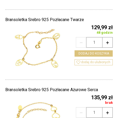
Bransoletka Srebro 925 Pozłacane Twarze
129,99 zł
48 godzin


DODAJ DO KOSZYKA

dodaj do ulubionych
Bransoletka Srebro 925 Pozłacane Ażurowe Serca
135,99 zł
brak

