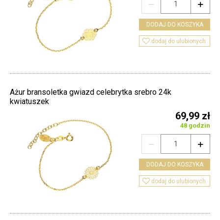


DODAJ DO KOSZYKA

dodaj do ulubionych
Ażur bransoletka gwiazd celebrytka srebro 24k
kwiatuszek
69,99 zł
48 godzin


DODAJ DO KOSZYKA

dodaj do ulubionych