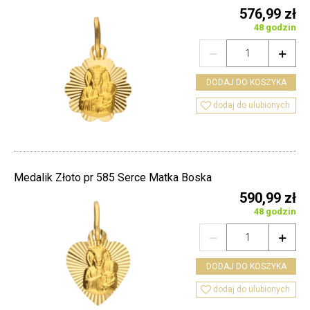
576,99 zł
48 godzin


DODAJ DO KOSZYKA

dodaj do ulubionych
Medalik Złoto pr 585 Serce Matka Boska
590,99 zł
48 godzin


DODAJ DO KOSZYKA

dodaj do ulubionych