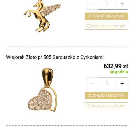


DODAJ DO KOSZYKA

dodaj do ulubionych
Wisiorek Złoto pr 585 Serduszko z Cyrkoniami
632,99 zł
48 godzin


DODAJ DO KOSZYKA

dodaj do ulubionych