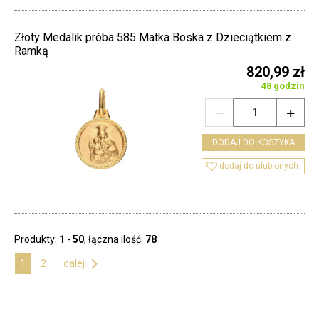
Złoty Medalik próba 585 Matka Boska z Dzieciątkiem z
Ramką
820,99 zł
48 godzin


DODAJ DO KOSZYKA

dodaj do ulubionych
Produkty:
1
-
50
, łączna ilość:
78
1
2
dalej
