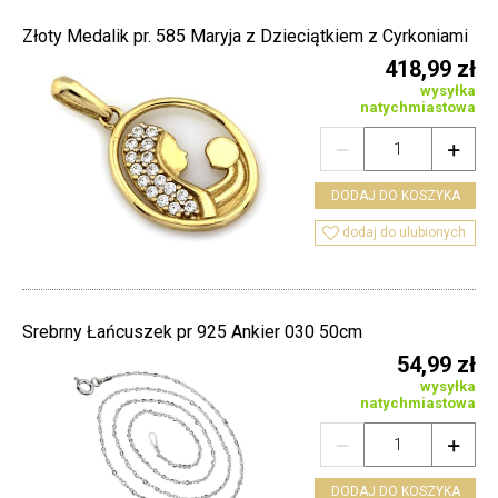
Złoty Medalik pr. 585 Maryja z Dzieciątkiem z Cyrkoniami
418,99 zł
wysyłka
natychmiastowa


DODAJ DO KOSZYKA

dodaj do ulubionych
Srebrny Łańcuszek pr 925 Ankier 030 50cm
54,99 zł
wysyłka
natychmiastowa


DODAJ DO KOSZYKA