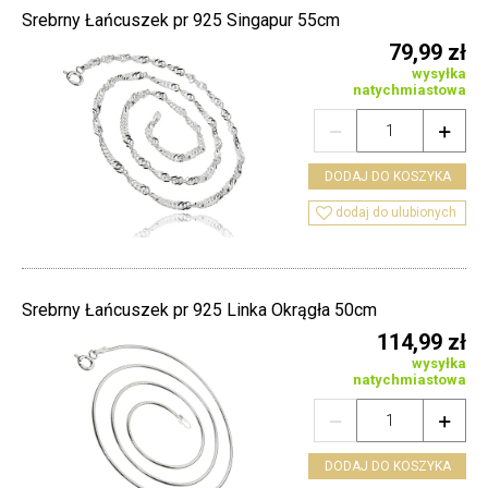
Srebrny Łańcuszek pr 925 Singapur 55cm
79,99 zł
wysyłka
natychmiastowa


DODAJ DO KOSZYKA

dodaj do ulubionych
Srebrny Łańcuszek pr 925 Linka Okrągła 50cm
114,99 zł
wysyłka
natychmiastowa


DODAJ DO KOSZYKA