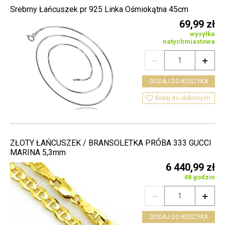
Srebrny Łańcuszek pr 925 Linka Ośmiokątna 45cm
69,99 zł
wysyłka
natychmiastowa


DODAJ DO KOSZYKA

dodaj do ulubionych
ZŁOTY ŁAŃCUSZEK / BRANSOLETKA PRÓBA 333 GUCCI
MARINA 5,3mm
6 440,99 zł
48 godzin


DODAJ DO KOSZYKA