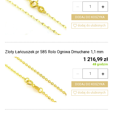


DODAJ DO KOSZYKA

dodaj do ulubionych
Zloty Łańcuszek pr 585 Rolo Ogniwa Dmuchane 1,1 mm
1 216,99 zł
48 godzin


DODAJ DO KOSZYKA

dodaj do ulubionych