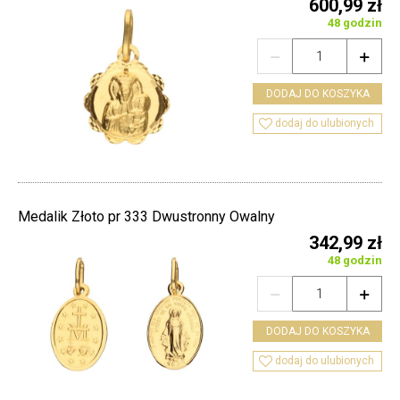
600,99 zł
48 godzin


DODAJ DO KOSZYKA

dodaj do ulubionych
Medalik Złoto pr 333 Dwustronny Owalny
342,99 zł
48 godzin


DODAJ DO KOSZYKA

dodaj do ulubionych