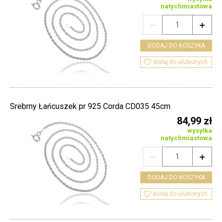
natychmiastowa


DODAJ DO KOSZYKA

dodaj do ulubionych
Srebrny Łańcuszek pr 925 Corda CD035 45cm
84,99 zł
wysyłka
natychmiastowa


DODAJ DO KOSZYKA

dodaj do ulubionych