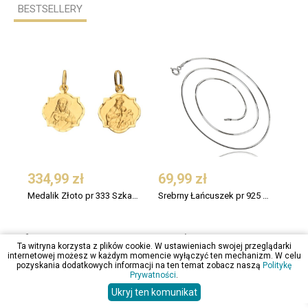
BESTSELLERY
334,99 zł
69,99 zł
49,
Medalik Złoto pr 333 Szkaplerz z Jezusem
Srebrny Łańcuszek pr 925 Linka Ośmiokątna 45cm
Informacje
Moje konto
Ta witryna korzysta z plików cookie. W ustawieniach swojej przeglądarki
internetowej możesz w każdym momencie wyłączyć ten mechanizm. W celu
Bezpieczeństwo
Zarejestruj się
pozyskania dodatkowych informacji na ten temat zobacz naszą
Politykę
Prywatności
.
Informacje o cookies
Zaloguj się
Polityka prywatności
Historia zamówień
Ukryj ten komunikat
Mapa strony
Zmiana danych