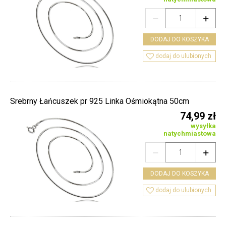


DODAJ DO KOSZYKA

dodaj do ulubionych
Srebrny Łańcuszek pr 925 Linka Ośmiokątna 50cm
74,99 zł
wysyłka
natychmiastowa


DODAJ DO KOSZYKA

dodaj do ulubionych