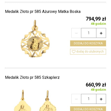
Medalik Złoto pr 585 Ażurowy Matka Boska
794,99 zł
48 godzin


DODAJ DO KOSZYKA

dodaj do ulubionych
Medalik Złoto pr 585 Szkaplerz
660,99 zł
48 godzin


DODAJ DO KOSZYKA