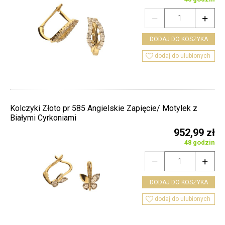


DODAJ DO KOSZYKA

dodaj do ulubionych
Kolczyki Złoto pr 585 Angielskie Zapięcie/ Motylek z
Białymi Cyrkoniami
952,99 zł
48 godzin


DODAJ DO KOSZYKA

dodaj do ulubionych