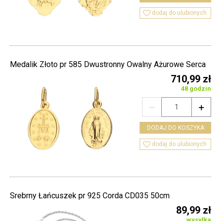

dodaj do ulubionych
Medalik Złoto pr 585 Dwustronny Owalny Ażurowe Serca
710,99 zł
48 godzin


DODAJ DO KOSZYKA

dodaj do ulubionych
Srebrny Łańcuszek pr 925 Corda CD035 50cm
89,99 zł
wysyłka