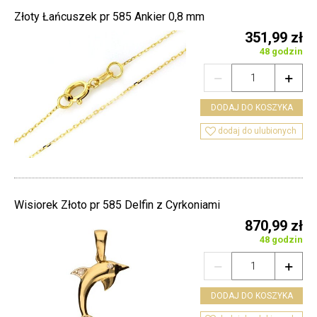
Złoty Łańcuszek pr 585 Ankier 0,8 mm
351,99 zł
48 godzin


DODAJ DO KOSZYKA

dodaj do ulubionych
Wisiorek Złoto pr 585 Delfin z Cyrkoniami
870,99 zł
48 godzin


DODAJ DO KOSZYKA