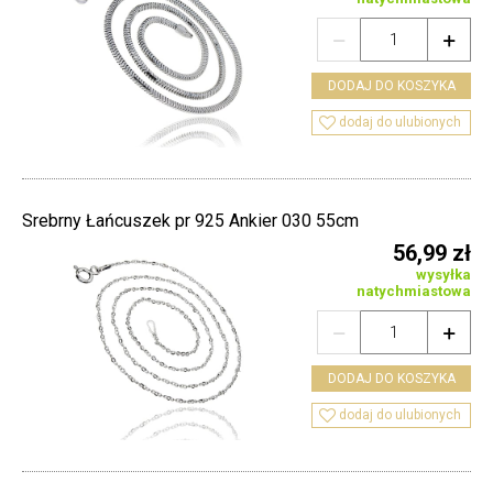


DODAJ DO KOSZYKA

dodaj do ulubionych
Srebrny Łańcuszek pr 925 Ankier 030 55cm
56,99 zł
wysyłka
natychmiastowa


DODAJ DO KOSZYKA

dodaj do ulubionych