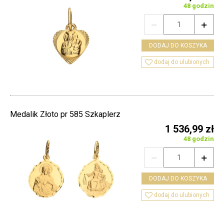
48 godzin


DODAJ DO KOSZYKA

dodaj do ulubionych
Medalik Złoto pr 585 Szkaplerz
1 536,99 zł
48 godzin


DODAJ DO KOSZYKA

dodaj do ulubionych