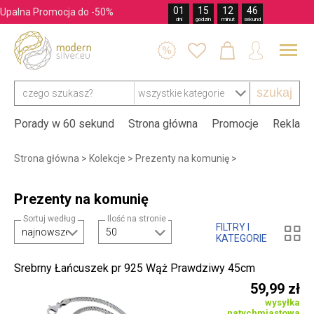
01
15
12
45
Upalna Promocja do -50%
dni
godzin
minut
sekund




szukaj
Porady w 60 sekund
Strona główna
Promocje
Reklama
Strona główna
>
Kolekcje
>
Prezenty na komunię
>
Prezenty na komunię
Sortuj według
Ilość na stronie
FILTRY I

KATEGORIE
Srebrny Łańcuszek pr 925 Wąż Prawdziwy 45cm
59,99 zł
wysyłka
natychmiastowa