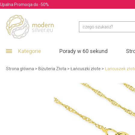
Upalna Promocja do -50%
Kategorie
Porady w 60 sekund
Str
Strona główna
>
Biżuteria Złota
>
Łańcuszki złote
>
Łańcuszek złoto