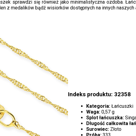
uszek sprawdzi się również jako minimalistyczna ozdoba. Ła
den z medalików bądź wisiorków dostępnych na innych naszych 
Indeks produktu: 32358
Kategoria:
Łańcuszki
Waga:
0,57 g
Splot łańcuszka:
Sing
Długość całkowita ła
Surowiec:
Złoto
Próba:
333