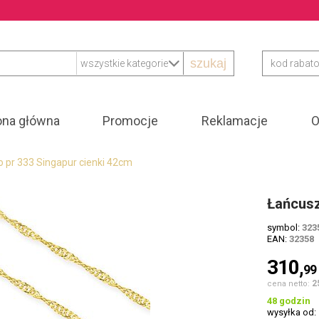
szukaj
ona główna
Promocje
Reklamacje
O
 pr 333 Singapur cienki 42cm
Łańcusz
symbol:
323
EAN:
32358
310,
99
2
cena netto:
48 godzin
wysyłka od: