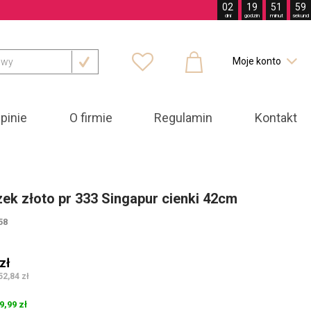
02
19
51
57
dni
godzin
minut
sekund



Moje konto

pinie
O firmie
Regulamin
Kontakt
ek złoto pr 333 Singapur cienki 42cm
58
zł
52,84 zł
9,99 zł