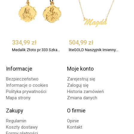
334,99 zł
504,99 zł
174
Medalik Złoto pr 333 Szkaplerz z Jezusem
liteGOLD Naszyjnik Imienny Złoto pr 333 MAGDA
Informacje
Moje konto
Bezpieczeństwo
Zarejestruj się
Informacje o cookies
Zaloguj się
Polityka prywatności
Historia zamówień
Mapa strony
Zmiana danych
Zakupy
O firmie
Regulamin
Opinie
Koszty dostawy
Kontakt
Formy płatności