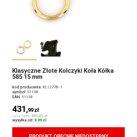
Klasyczne Złote Kolczyki Koła Kółka
585 15 mm
kod producenta:
KL1277B-1
symbol:
51138
EAN:
51138
431,
99
zł
351,21 zł
cena netto:
wysyłka od:
9,99 zł
PRODUKT OBECNIE NIEDOSTĘPNY