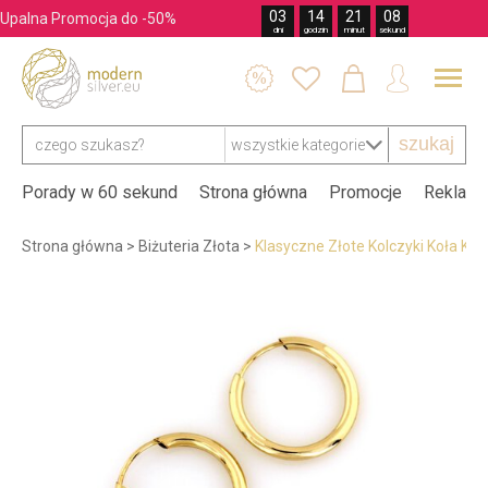
03
14
21
07
Upalna Promocja do -50%
dni
godzin
minut
sekund




szukaj
Porady w 60 sekund
Strona główna
Promocje
Reklama
Strona główna
>
Biżuteria Złota
>
Klasyczne Złote Kolczyki Koła Kó