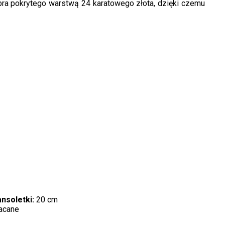
ebra pokrytego warstwą 24 karatowego złota, dzięki czemu
nsoletki:
20 cm
acane