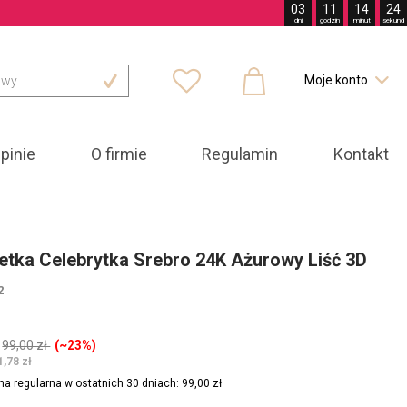
03
11
14
23
dni
godzin
minut
sekund



Moje konto

pinie
O firmie
Regulamin
Kontakt
etka Celebrytka Srebro 24K Ażurowy Liść 3D
2
99,00 zł
(~23%)
1,78 zł
na regularna w ostatnich 30 dniach: 99,00 zł