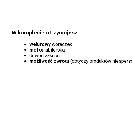
W komplecie otrzymujesz:
welurowy
woreczek
metkę
jubilerską
dowód zakupu
możliwość zwrotu
(dotyczy produktów niespers