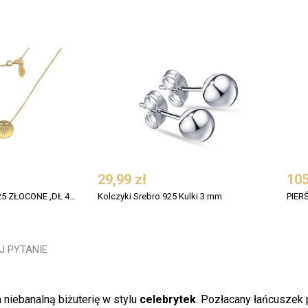
29,99 zł
105
NASZYJNIK SREBRO 925 ZŁOCONE ,DŁ 42CM+3CM PRZEDŁUŻKA , KÓŁKO PEŁNE .
Kolczyki Srebro 925 Kulki 3 mm
J PYTANIE
 niebanalną biżuterię w stylu
celebrytek
. Pozłacany łańcuszek