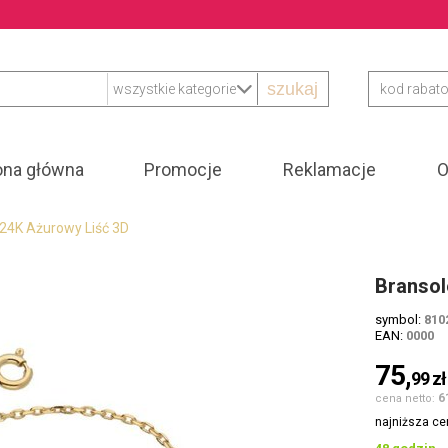
szukaj
ona główna
Promocje
Reklamacje
O
 24K Ażurowy Liść 3D
Bransol
symbol:
810
EAN:
0000
75,
99
zł
6
cena netto:
najniższa ce