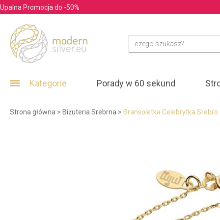
Upalna Promocja do -50%
Kategorie
Porady w 60 sekund
Str
Strona główna
>
Biżuteria Srebrna
>
Bransoletka Celebrytka Srebro