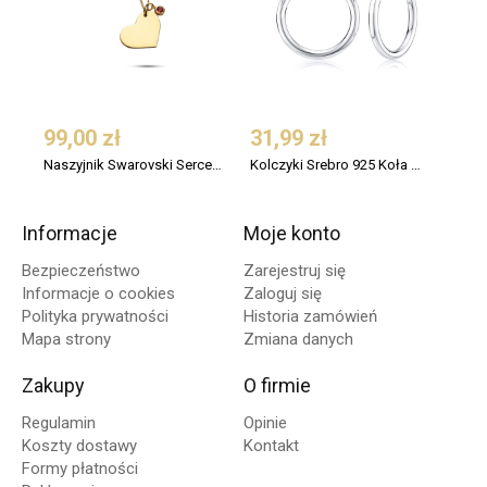
99,00 zł
31,99 zł
109
Naszyjnik Swarovski Serce Srebro 925 Pozłacany
Kolczyki Srebro 925 Koła Małe 12 mm
Informacje
Moje konto
Bezpieczeństwo
Zarejestruj się
Informacje o cookies
Zaloguj się
Polityka prywatności
Historia zamówień
Mapa strony
Zmiana danych
Zakupy
O firmie
Regulamin
Opinie
Koszty dostawy
Kontakt
Formy płatności