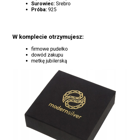
Surowiec:
Srebro
Próba:
925
W komplecie otrzymujesz:
firmowe pudełko
dowód zakupu
metkę jubilerską