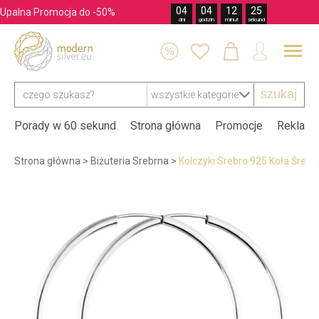
04
04
12
24
Upalna Promocja do -50%
dni
godzin
minut
sekund




szukaj
Porady w 60 sekund
Strona główna
Promocje
Reklama
Strona główna
>
Biżuteria Srebrna
>
Kolczyki Srebro 925 Koła Śred