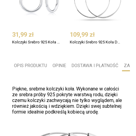
31,99 zł
109,99 zł
69,
Kolczyki Srebro 925 Koła Małe 12 mm
Kolczyki Srebro 925 Koła Duże 60 mm
OPIS PRODUKTU
OPINIE
DOSTAWA I PŁATNOŚĆ
ZADA
Piękne,
srebrne
kolczyki koła. Wykonane w całości
ze
srebra próby 925 pokryte warstwą rodu
, dzięki
czemu kolczyki zachwycają nie tylko wyglądem, ale
również jakością i wdziękiem. Dzięki swej subtelnej
formie idealnie podkreślą kobiecą urodę.