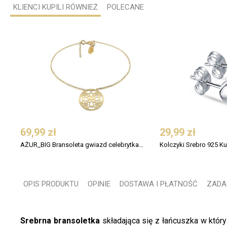
KLIENCI KUPILI RÓWNIEŻ
POLECANE
69,99 zł
29,99 zł
AŻUR_BIG Bransoleta gwiazd celebrytka CircleAL srebro pozłacane
Kolczyki Srebro 925 Ku
OPIS PRODUKTU
OPINIE
DOSTAWA I PŁATNOŚĆ
ZADA
Srebrna bransoletka
składająca się z łańcuszka w któr