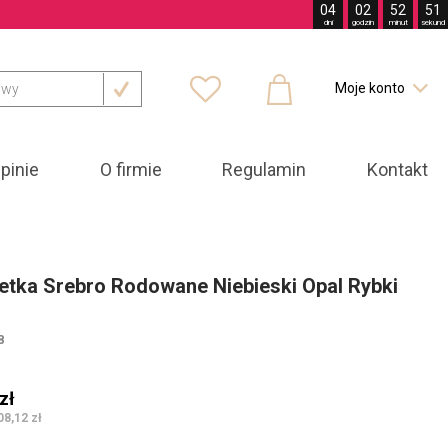
04
02
52
49
dni
godzin
minut
sekund



Moje konto

pinie
O firmie
Regulamin
Kontakt
etka Srebro Rodowane Niebieski Opal Rybki
8
zł
08,12 zł