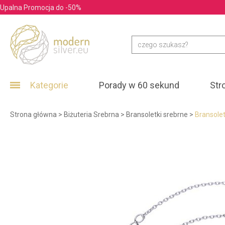
Upalna Promocja do -50%
Kategorie
Porady w 60 sekund
Str
Strona główna
>
Biżuteria Srebrna
>
Bransoletki srebrne
>
Bransolet