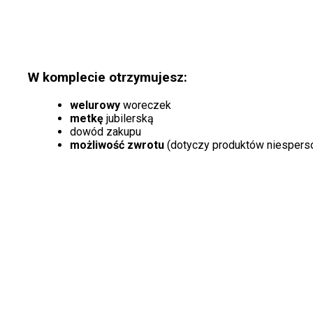
W komplecie otrzymujesz:
welurowy
woreczek
metkę
jubilerską
dowód zakupu
możliwość zwrotu
(dotyczy produktów niespers