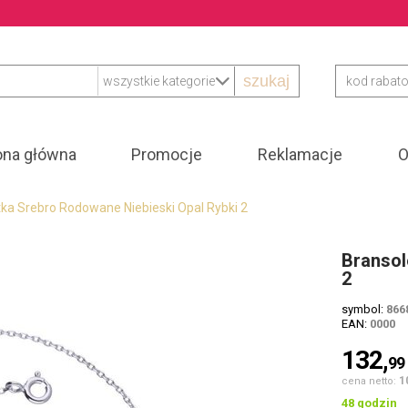
szukaj
ona główna
Promocje
Reklamacje
O
ka Srebro Rodowane Niebieski Opal Rybki 2
Bransol
2
symbol:
866
EAN:
0000
132,
99
1
cena netto:
48 godzin