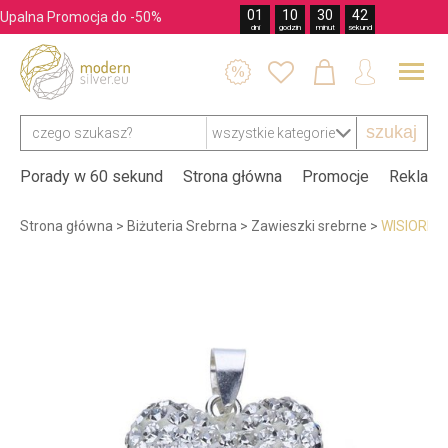
01
10
30
41
Upalna Promocja do -50%
dni
godzin
minut
sekund




szukaj
Porady w 60 sekund
Strona główna
Promocje
Reklama
Strona główna
>
Biżuteria Srebrna
>
Zawieszki srebrne
>
WISIOREK