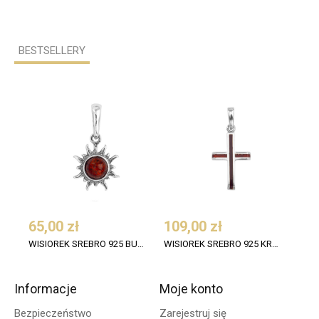
BESTSELLERY
65,00 zł
109,00 zł
50,
WISIOREK SREBRO 925 BURSZTYN KONIAK SŁOŃCE
WISIOREK SREBRO 925 KRZYŻ BURSZTYN KONIAK
Informacje
Moje konto
Bezpieczeństwo
Zarejestruj się