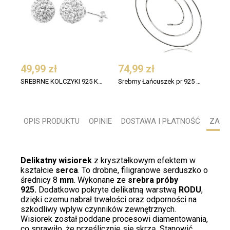
49,99 zł
74,99 zł
69,
SREBRNE KOLCZYKI 925 KULKI 6MM SWAROVSKI CRYSTAL
Srebrny Łańcuszek pr 925 Linka Ośmiokątna 50cm
OPIS PRODUKTU
OPINIE
DOSTAWA I PŁATNOŚĆ
ZADA
Delikatny wisiorek
z kryształkowym efektem w
kształcie
serca
. To drobne, filigranowe serduszko o
średnicy 8
mm
. Wykonane ze
srebra próby
925.
Dodatkowo pokryte delikatną warstwą
RODU
,
dzięki czemu nabrał trwałości oraz odporności na
szkodliwy wpływ czynników zewnętrznych.
Wisiorek został poddane procesowi diamentowania,
co sprawiło, że prześlicznie się skrzą. Stanowić