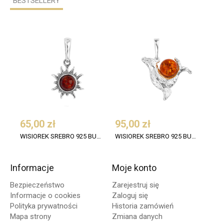
BESTSELLERY
65,00 zł
95,00 zł
109
WISIOREK SREBRO 925 BURSZTYN KONIAK SŁOŃCE
WISIOREK SREBRO 925 BURSZTYN FOKA
Informacje
Moje konto
Bezpieczeństwo
Zarejestruj się
Informacje o cookies
Zaloguj się
Polityka prywatności
Historia zamówień
Mapa strony
Zmiana danych