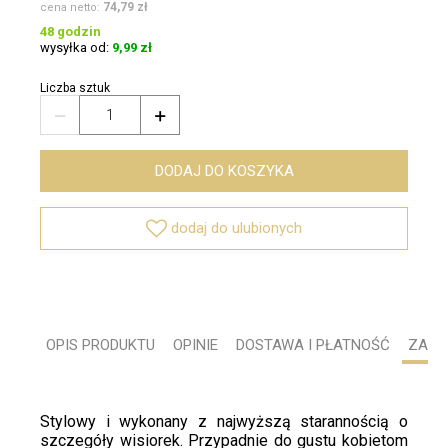
74,79 zł
cena netto:
48 godzin
wysyłka od:
9,99 zł
Liczba sztuk


DODAJ DO KOSZYKA

dodaj do ulubionych
OPIS PRODUKTU
OPINIE
DOSTAWA I PŁATNOŚĆ
ZADA
Stylowy i wykonany z najwyższą starannością o
szczegóły wisiorek. Przypadnie do gustu kobietom