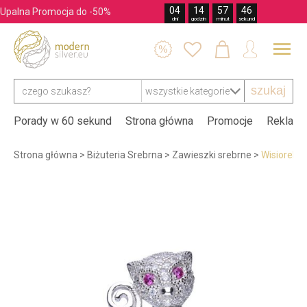
04
14
57
44
Upalna Promocja do -50%
dni
godzin
minut
sekund




szukaj
Porady w 60 sekund
Strona główna
Promocje
Reklama
Strona główna
>
Biżuteria Srebrna
>
Zawieszki srebrne
>
Wisiorek 