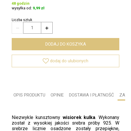
48 godzin
wysyłka od:
9,99 zł
Liczba sztuk


DODAJ DO KOSZYKA

dodaj do ulubionych
OPIS PRODUKTU
OPINIE
DOSTAWA I PŁATNOŚĆ
ZADA
Niezwykle kunsztowny
wisiorek kulka
. Wykonany
został z wysokiej jakości srebra próby 925. W
srebrze licznie osadzone zostały przepiękne,