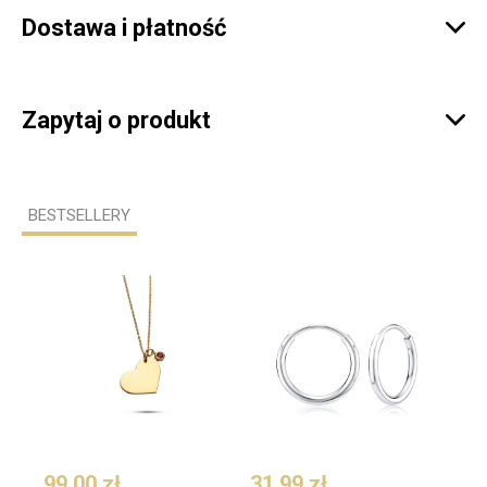
Dostawa i płatność

Zapytaj o produkt

BESTSELLERY
99,00 zł
31,99 zł
109