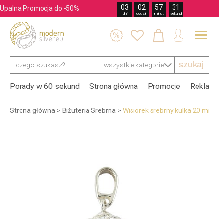
03
02
57
30
Upalna Promocja do -50%
dni
godzin
minut
sekund




szukaj
Porady w 60 sekund
Strona główna
Promocje
Reklama
Strona główna
>
Biżuteria Srebrna
>
Wisiorek srebrny kulka 20 mm B