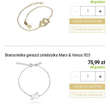
48 godzin


DODAJ DO KOSZYKA

dodaj do ulubionych
Bransoletka gwiazd celebrytka Mars & Venus 925
75,99 zł
48 godzin


DODAJ DO KOSZYKA

dodaj do ulubionych