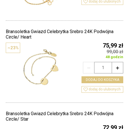

dodaj do ulubionych
Bransoletka Gwiazd Celebrytka Srebro 24K Podwójna
Circle/ Heart
75,99 zł
~23%
99,00 zł
48 godzin


DODAJ DO KOSZYKA

dodaj do ulubionych
Bransoletka Gwiazd Celebrytka Srebro 24K Podwójna
Circle/ Star
72,99 zł