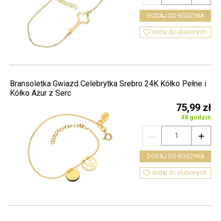
DODAJ DO KOSZYKA

dodaj do ulubionych
Bransoletka Gwiazd Celebrytka Srebro 24K Kółko Pełne i
Kółko Ażur z Serc
75,99 zł
48 godzin


DODAJ DO KOSZYKA

dodaj do ulubionych