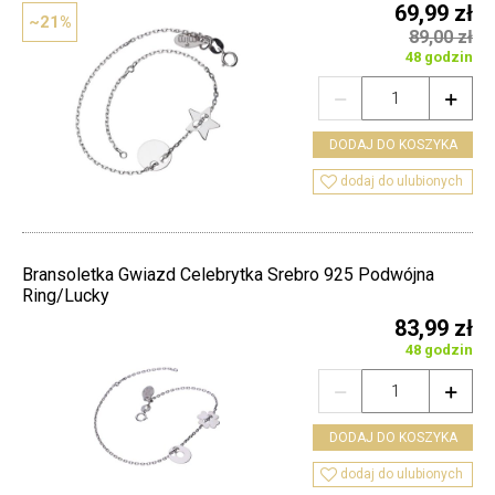
69,99 zł
~21%
89,00 zł
48 godzin


DODAJ DO KOSZYKA

dodaj do ulubionych
Bransoletka Gwiazd Celebrytka Srebro 925 Podwójna
Ring/Lucky
83,99 zł
48 godzin


DODAJ DO KOSZYKA

dodaj do ulubionych