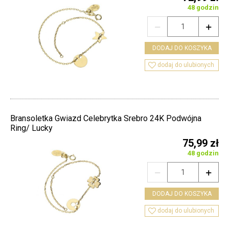
48 godzin


DODAJ DO KOSZYKA

dodaj do ulubionych
Bransoletka Gwiazd Celebrytka Srebro 24K Podwójna
Ring/ Lucky
75,99 zł
48 godzin


DODAJ DO KOSZYKA

dodaj do ulubionych