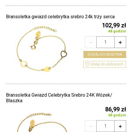
Bransoletka gwiazd celebrytka srebro 24k trzy serca
102,99 zł
48 godzin


DODAJ DO KOSZYKA

dodaj do ulubionych
Bransoletka Gwiazd Celebrytka Srebro 24K Wózek/
Blaszka
86,99 zł
48 godzin

