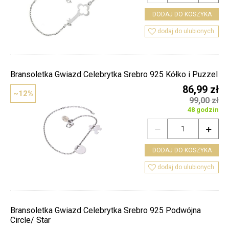
DODAJ DO KOSZYKA

dodaj do ulubionych
Bransoletka Gwiazd Celebrytka Srebro 925 Kółko i Puzzel
86,99 zł
~12%
99,00 zł
48 godzin


DODAJ DO KOSZYKA

dodaj do ulubionych
Bransoletka Gwiazd Celebrytka Srebro 925 Podwójna
Circle/ Star