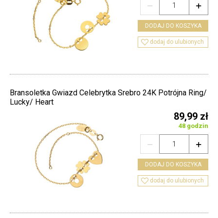


DODAJ DO KOSZYKA

dodaj do ulubionych
Bransoletka Gwiazd Celebrytka Srebro 24K Potrójna Ring/
Lucky/ Heart
89,99 zł
48 godzin


DODAJ DO KOSZYKA

dodaj do ulubionych