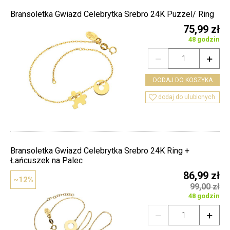
Bransoletka Gwiazd Celebrytka Srebro 24K Puzzel/ Ring
75,99 zł
48 godzin


DODAJ DO KOSZYKA

dodaj do ulubionych
Bransoletka Gwiazd Celebrytka Srebro 24K Ring +
Łańcuszek na Palec
86,99 zł
~12%
99,00 zł
48 godzin

