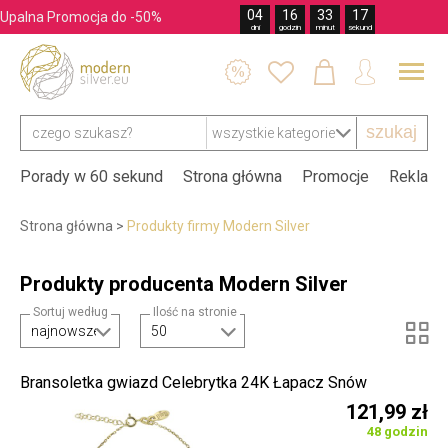
04
16
33
16
Upalna Promocja do -50%
dni
godzin
minut
sekund




szukaj
Porady w 60 sekund
Strona główna
Promocje
Reklama
Strona główna
>
Produkty firmy Modern Silver
Produkty producenta Modern Silver
Sortuj według
Ilość na stronie

Bransoletka gwiazd Celebrytka 24K Łapacz Snów
121,99 zł
48 godzin