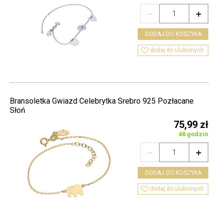


DODAJ DO KOSZYKA

dodaj do ulubionych
Bransoletka Gwiazd Celebrytka Srebro 925 Pozłacane
Słoń
75,99 zł
48 godzin


DODAJ DO KOSZYKA

dodaj do ulubionych