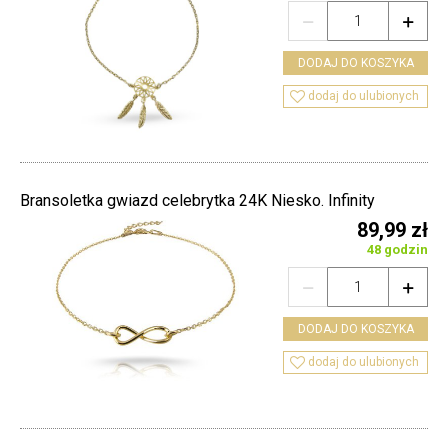


DODAJ DO KOSZYKA

dodaj do ulubionych
Bransoletka gwiazd celebrytka 24K Niesko. Infinity
89,99 zł
48 godzin


DODAJ DO KOSZYKA

dodaj do ulubionych