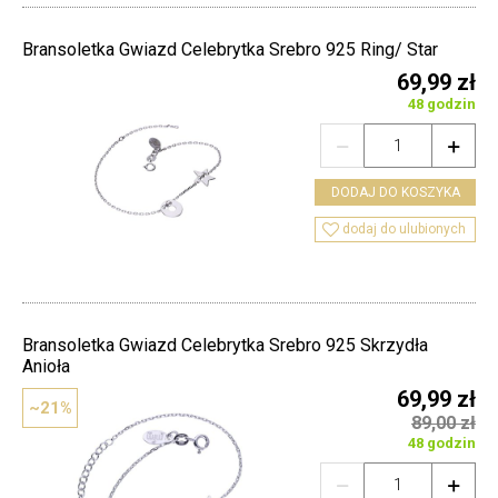
Bransoletka Gwiazd Celebrytka Srebro 925 Ring/ Star
69,99 zł
48 godzin


DODAJ DO KOSZYKA

dodaj do ulubionych
Bransoletka Gwiazd Celebrytka Srebro 925 Skrzydła
Anioła
69,99 zł
~21%
89,00 zł
48 godzin

