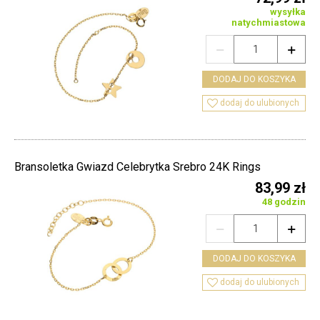
wysyłka
natychmiastowa


DODAJ DO KOSZYKA

dodaj do ulubionych
Bransoletka Gwiazd Celebrytka Srebro 24K Rings
83,99 zł
48 godzin


DODAJ DO KOSZYKA

dodaj do ulubionych