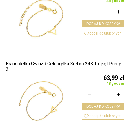
48 godzin


DODAJ DO KOSZYKA

dodaj do ulubionych
Bransoletka Gwiazd Celebrytka Srebro 24K Trójkąt Pusty
2
63,99 zł
48 godzin


DODAJ DO KOSZYKA

dodaj do ulubionych