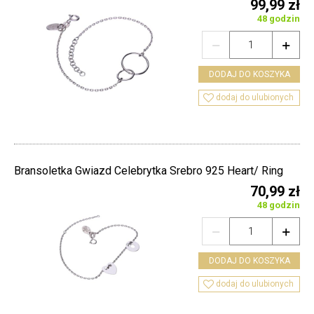
99,99 zł
48 godzin


DODAJ DO KOSZYKA

dodaj do ulubionych
Bransoletka Gwiazd Celebrytka Srebro 925 Heart/ Ring
70,99 zł
48 godzin


DODAJ DO KOSZYKA

dodaj do ulubionych