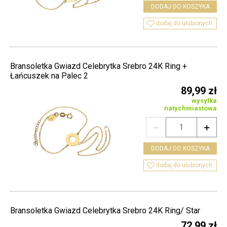
DODAJ DO KOSZYKA

dodaj do ulubionych
Bransoletka Gwiazd Celebrytka Srebro 24K Ring +
Łańcuszek na Palec 2
89,99 zł
wysyłka
natychmiastowa


DODAJ DO KOSZYKA

dodaj do ulubionych
Bransoletka Gwiazd Celebrytka Srebro 24K Ring/ Star
72,99 zł