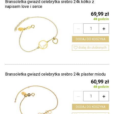
Bransoletka gwiazd celebrytka srebro 24k kółko z
napisem love i serce
69,99 zł
48 godzin


DODAJ DO KOSZYKA

dodaj do ulubionych
Bransoletka gwiazd celebrytka srebro 24k plaster miodu
60,99 zł
48 godzin


DODAJ DO KOSZYKA