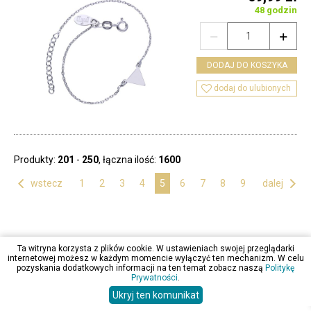
48 godzin


DODAJ DO KOSZYKA

dodaj do ulubionych
Produkty:
201
-
250
, łączna ilość:
1600

wstecz
1
2
3
4
5
6
7
8
9
dalej

BESTSELLERY
Ta witryna korzysta z plików cookie. W ustawieniach swojej przeglądarki
internetowej możesz w każdym momencie wyłączyć ten mechanizm. W celu
pozyskania dodatkowych informacji na ten temat zobacz naszą
Politykę
Prywatności
.
Ukryj ten komunikat