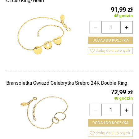
Circle/Ring/Heart
91,99 zł
48 godzin


DODAJ DO KOSZYKA

dodaj do ulubionych
Bransoletka Gwiazd Celebrytka Srebro 24K Double Ring
72,99 zł
48 godzin


DODAJ DO KOSZYKA

dodaj do ulubionych