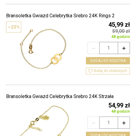
Bransoletka Gwiazd Celebrytka Srebro 24K Rings 2
45,99 zł
~22%
59,00 zł
48 godzin


DODAJ DO KOSZYKA

dodaj do ulubionych
Bransoletka Gwiazd Celebrytka Srebro 24K Strzała
54,99 zł
48 godzin


DODAJ DO KOSZYKA