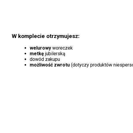
W komplecie otrzymujesz:
welurowy
woreczek
metkę
jubilerską
dowód zakupu
możliwość zwrotu
(dotyczy produktów niespers