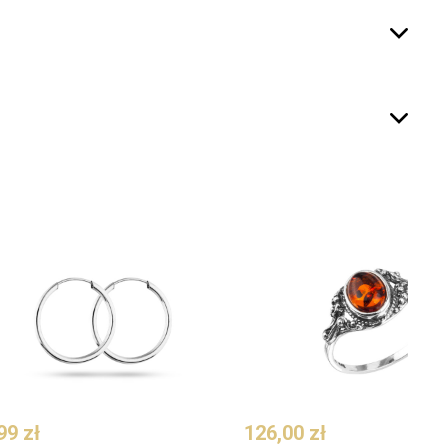


99 zł
126,00 zł