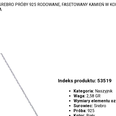
SREBRO PRÓBY 925 RODOWANE, FASETOWANY KAMIEŃ W KO
A.
Indeks produktu: 53519
Kategoria:
Naszyjnik
Waga:
2,58 GR
Wymiary elementu o
Surowiec:
Srebro
Próba:
925
Kolor:
Biały