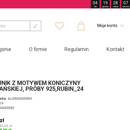
04
19
28
05
dni
godzin
minut
sekund



Moje konto

pinie
O firmie
Regulamin
Kontakt
JNIK Z MOTYWEM KONICZYNY
ŃSKIEJ, PRÓBY 925,RUBIN_24
enta:
ALKM003NRH
19
00040582
zł
45,52 zł
9,99 zł