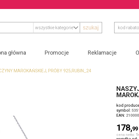
szukaj
ona główna
Promocje
Reklamacje
O
CZYNY MAROKAŃSKIEJ, PRÓBY 925,RUBIN_24
NASZY
MAROKA
kod produc
symbol:
535
EAN:
21000
178,
99
1
cena netto:
wysyłka od: