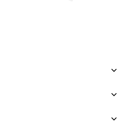


