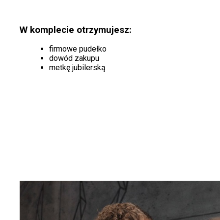
W komplecie otrzymujesz:
firmowe pudełko
dowód zakupu
metkę jubilerską