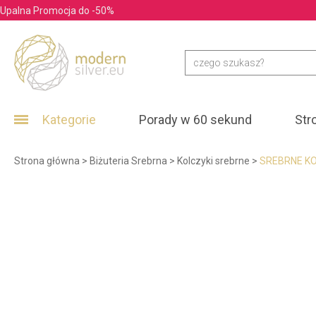
Upalna Promocja do -50%
Kategorie
Porady w 60 sekund
Str
Strona główna
>
Biżuteria Srebrna
>
Kolczyki srebrne
>
SREBRNE KO