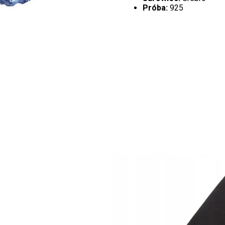
Próba:
925