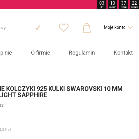
03
10
37
20
dni
godzin
minut
sekund



Moje konto

pinie
O firmie
Regulamin
Kontakt
E KOLCZYKI 925 KULKI SWAROVSKI 10 MM
LIGHT SAPPHIRE
12
ł
9,59 zł