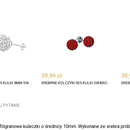
39,99 zł
39,
SREBRNE KOLCZYKI 925 KULKI 9MM SWAROVSKI CRYSTAL
SREBRNE KOLCZYKI 925 KULKI SWAROVSKI 8 MM KOLOR LIGHT SIAM
J PYTANIE
filigranowe kuleczki o średnicy 10mm. Wykonane ze srebra próby