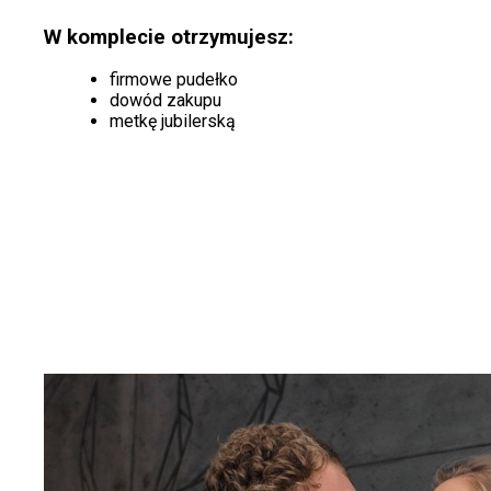
W komplecie otrzymujesz:
firmowe pudełko
dowód zakupu
metkę jubilerską