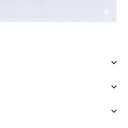


