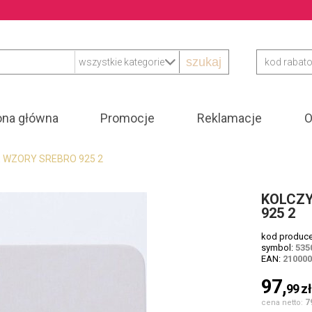
szukaj
ona główna
Promocje
Reklamacje
O
E WZORY SREBRO 925 2
KOLCZY
925 2
kod produc
symbol:
535
EAN:
21000
97,
99
z
7
cena netto: