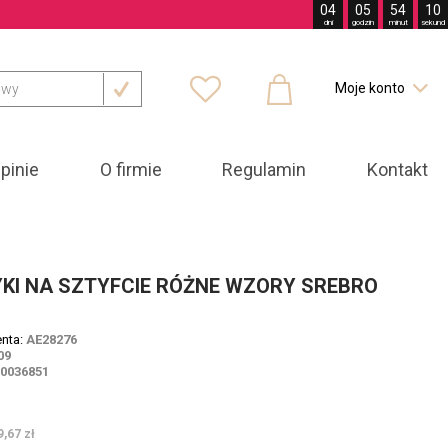
04
05
54
08
dni
godzin
minut
sekund



Moje konto

pinie
O firmie
Regulamin
Kontakt
KI NA SZTYFCIE RÓŻNE WZORY SREBRO
enta:
AE28276
09
00036851
ł
9,67 zł