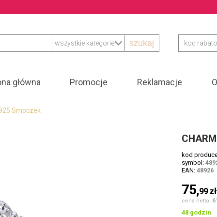
szukaj
ona główna
Promocje
Reklamacje
O
925 Smoczek
CHARMS
kod produc
symbol:
489
EAN:
48926
75,
99
z
6
cena netto:
48 godzin