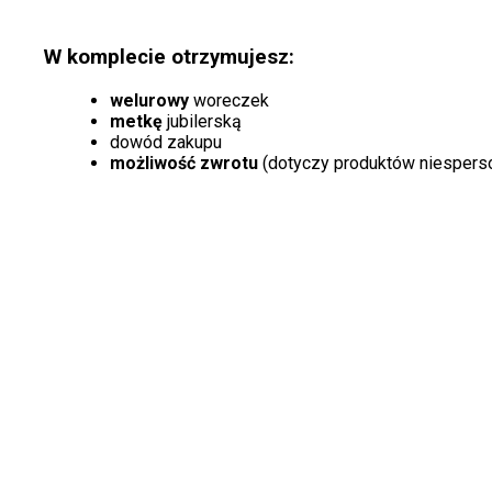
W komplecie otrzymujesz:
welurowy
woreczek
metkę
jubilerską
dowód zakupu
możliwość zwrotu
(dotyczy produktów niespers