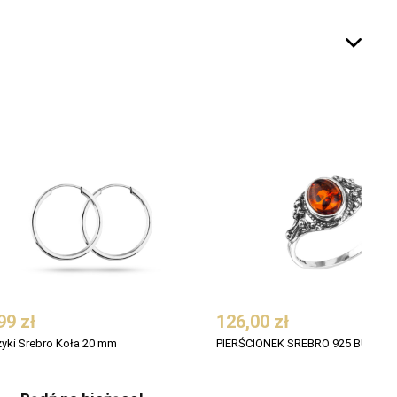

99 zł
126,00 zł
zyki Srebro Koła 20 mm