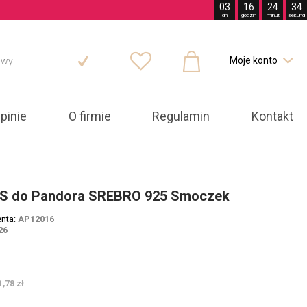
03
16
24
32
dni
godzin
minut
sekund



Moje konto

pinie
O firmie
Regulamin
Kontakt
 do Pandora SREBRO 925 Smoczek
enta:
AP12016
26
ł
1,78 zł