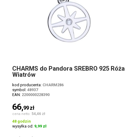
CHARMS do Pandora SREBRO 925 Róża
Wiatrów
kod producenta:
CHARM286
symbol:
48937
EAN:
2200000228390
66,
99
zł
54,46 zł
cena netto:
48 godzin
wysyłka od:
9,99 zł