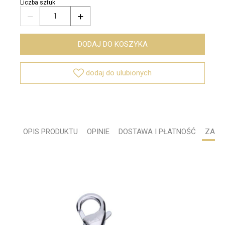
Liczba sztuk


DODAJ DO KOSZYKA

dodaj do ulubionych
OPIS PRODUKTU
OPINIE
DOSTAWA I PŁATNOŚĆ
ZADA