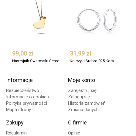
99,00 zł
31,99 zł
109
Naszyjnik Swarovski Serce Srebro 925 Pozłacany
Kolczyki Srebro 925 Koła Małe 12 mm
Informacje
Moje konto
Bezpieczeństwo
Zarejestruj się
Informacje o cookies
Zaloguj się
Polityka prywatności
Historia zamówień
Mapa strony
Zmiana danych
Zakupy
O firmie
Regulamin
Opinie