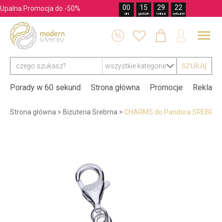
00
15
29
21
Upalna Promocja do -50%
dni
godzin
minut
sekund




szukaj
Porady w 60 sekund
Strona główna
Promocje
Reklama
Strona główna
>
Biżuteria Srebrna
>
CHARMS do Pandora SREBRO 9