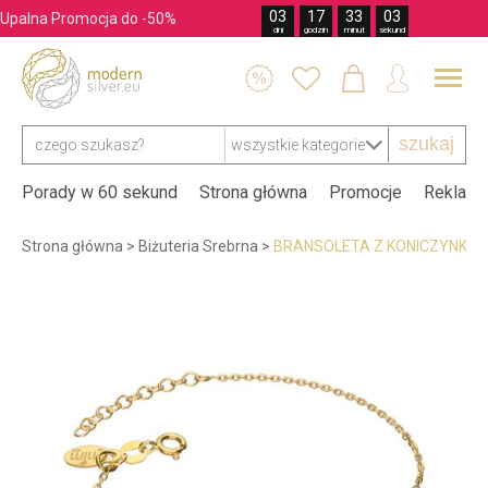
03
17
33
02
Upalna Promocja do -50%
dni
godzin
minut
sekund




szukaj
Porady w 60 sekund
Strona główna
Promocje
Reklama
Strona główna
>
Biżuteria Srebrna
>
BRANSOLETA Z KONICZYNKĄ