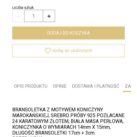
Liczba sztuk


DODAJ DO KOSZYKA

dodaj do ulubionych
OPIS PRODUKTU
OPINIE
DOSTAWA I PŁATNOŚĆ
ZADA
BRANSOLETKA Z MOTYWEM KONICZYNY
MAROKAŃSKIEJ, SREBRO PRÓBY 925 POZŁACANE
24 KARATOWYM ZŁOTEM, BIAŁA MASA PERŁOWA,
KONICZYNKA O WYMIARACH 14mm X 15mm,
DŁUGOŚĆ BRANSOLETKI 17cm + 3cm