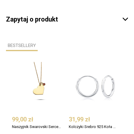
Zapytaj o produkt

BESTSELLERY
99,00 zł
31,99 zł
109
Naszyjnik Swarovski Serce Srebro 925 Pozłacany
Kolczyki Srebro 925 Koła Małe 12 mm