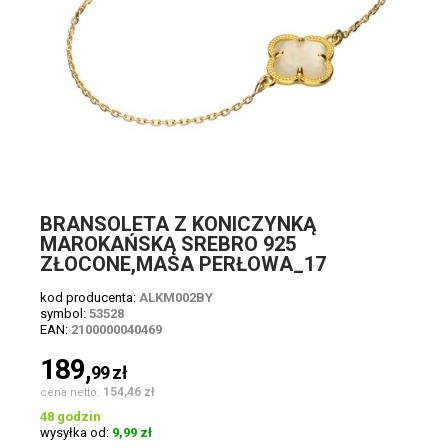
BRANSOLETA Z KONICZYNKĄ
MAROKAŃSKĄ SREBRO 925
ZŁOCONE,MASA PERŁOWA_17
kod producenta:
ALKM002BY
symbol:
53528
EAN:
2100000040469
189,
99
zł
154,46 zł
cena netto:
48 godzin
wysyłka od:
9,99 zł