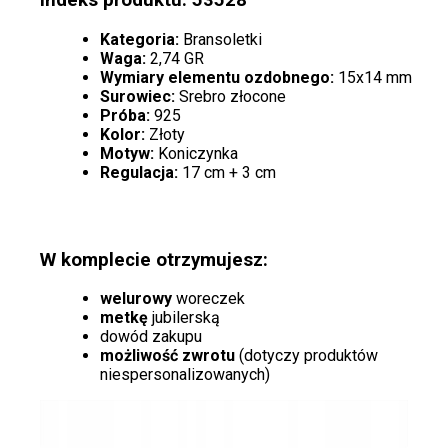
Indeks produktu: 53528
Kategoria:
Bransoletki
Waga:
2,74 GR
Wymiary elementu ozdobnego:
15x14 mm
Surowiec:
Srebro złocone
Próba:
925
Kolor:
Złoty
Motyw:
Koniczynka
Regulacja:
17 cm + 3 cm
W komplecie otrzymujesz:
welurowy
woreczek
metkę
jubilerską
dowód zakupu
możliwość zwrotu
(dotyczy produktów
niespersonalizowanych)