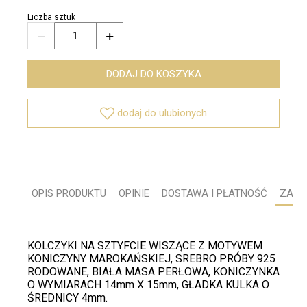
Liczba sztuk


DODAJ DO KOSZYKA

dodaj do ulubionych
OPIS PRODUKTU
OPINIE
DOSTAWA I PŁATNOŚĆ
ZADA
KOLCZYKI NA SZTYFCIE WISZĄCE Z MOTYWEM
KONICZYNY MAROKAŃSKIEJ, SREBRO PRÓBY 925
RODOWANE, BIAŁA MASA PERŁOWA, KONICZYNKA
O WYMIARACH 14mm X 15mm, GŁADKA KULKA O
ŚREDNICY 4mm.