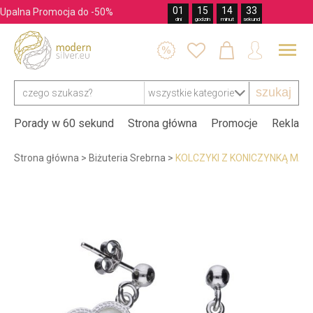
01
15
14
32
Upalna Promocja do -50%
dni
godzin
minut
sekund




szukaj
Porady w 60 sekund
Strona główna
Promocje
Reklama
Strona główna
>
Biżuteria Srebrna
>
KOLCZYKI Z KONICZYNKĄ MA