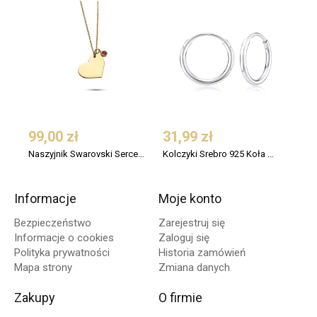
99,00 zł
31,99 zł
109
Naszyjnik Swarovski Serce Srebro 925 Pozłacany
Kolczyki Srebro 925 Koła Małe 12 mm
Informacje
Moje konto
Bezpieczeństwo
Zarejestruj się
Informacje o cookies
Zaloguj się
Polityka prywatności
Historia zamówień
Mapa strony
Zmiana danych
Zakupy
O firmie