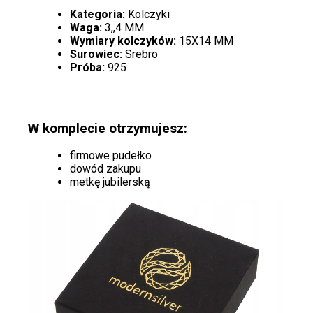
Kategoria:
Kolczyki
Waga:
3,,4 MM
Wymiary kolczyków:
15X14 MM
Surowiec:
Srebro
Próba:
925
W komplecie otrzymujesz:
firmowe pudełko
dowód zakupu
metkę jubilerską