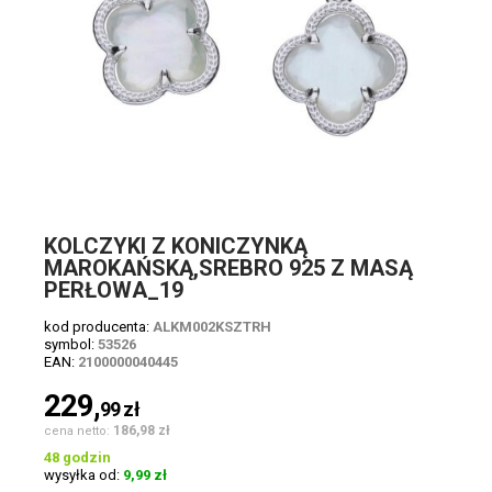
KOLCZYKI Z KONICZYNKĄ
MAROKAŃSKĄ,SREBRO 925 Z MASĄ
PERŁOWA_19
kod producenta:
ALKM002KSZTRH
symbol:
53526
EAN:
2100000040445
229,
99
zł
186,98 zł
cena netto:
48 godzin
wysyłka od:
9,99 zł