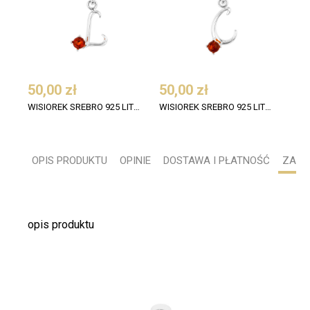
50,00 zł
50,00 zł
53,
WISIOREK SREBRO 925 LITERKA L BURSZTYN KONIAK
WISIOREK SREBRO 925 LITERKA C BURSZTYN KONIAK
OPIS PRODUKTU
OPINIE
DOSTAWA I PŁATNOŚĆ
ZADA
opis produktu