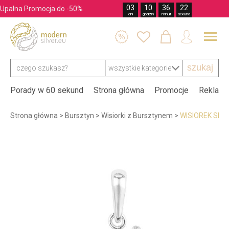
03
10
36
21
Upalna Promocja do -50%
dni
godzin
minut
sekund




szukaj
Porady w 60 sekund
Strona główna
Promocje
Reklama
Strona główna
>
Bursztyn
>
Wisiorki z Bursztynem
>
WISIOREK SRE