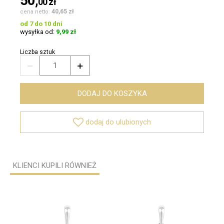
50,
00
zł
40,65 zł
cena netto:
od 7 do 10 dni
wysyłka od:
9,99 zł
Liczba sztuk


DODAJ DO KOSZYKA

dodaj do ulubionych
KLIENCI KUPILI RÓWNIEŻ