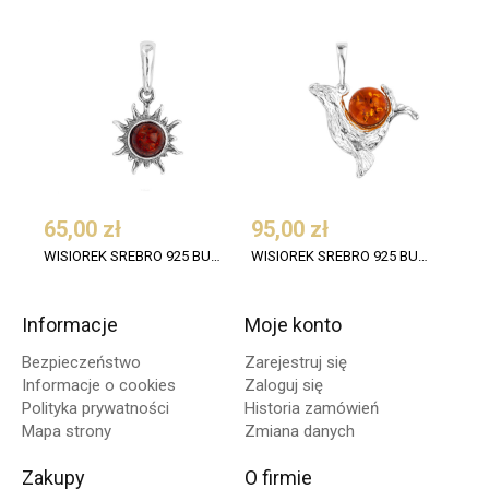
65,00 zł
95,00 zł
109
WISIOREK SREBRO 925 BURSZTYN KONIAK SŁOŃCE
WISIOREK SREBRO 925 BURSZTYN FOKA
Informacje
Moje konto
Bezpieczeństwo
Zarejestruj się
Informacje o cookies
Zaloguj się
Polityka prywatności
Historia zamówień
Mapa strony
Zmiana danych
Zakupy
O firmie