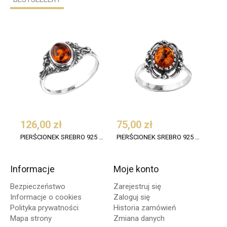
126,00 zł
75,00 zł
120
PIERŚCIONEK SREBRO 925 BURSZTYN KONIAK OWAL OKSYDOWANY
PIERŚCIONEK SREBRO 925 BURSZTYN KONIAK OKSYDOWANY 1
Informacje
Moje konto
Bezpieczeństwo
Zarejestruj się
Informacje o cookies
Zaloguj się
Polityka prywatności
Historia zamówień
Mapa strony
Zmiana danych