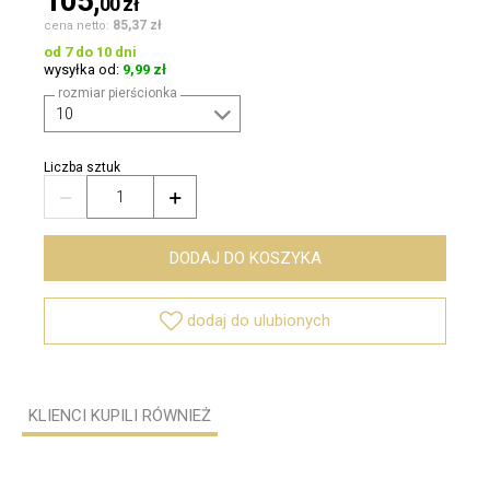
105,
00
zł
85,37 zł
cena netto:
od 7 do 10 dni
wysyłka od:
9,99 zł
rozmiar pierścionka
Liczba sztuk


DODAJ DO KOSZYKA

dodaj do ulubionych
KLIENCI KUPILI RÓWNIEŻ