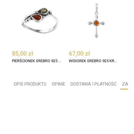
85,00 zł
67,00 zł
31,
PIERŚCIONEK SREBRO 925 BURSZTYN KONIAK AŻUR OKSYDOWANY 3
WISIOREK SREBRO 925 KRZYŻ BURSZTYN KONIAK
OPIS PRODUKTU
OPINIE
DOSTAWA I PŁATNOŚĆ
ZADA