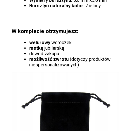
Wymiary bursztynu:
5,6 mm x5,8 mm
Bursztyn naturalny kolor:
Zielony
W komplecie otrzymujesz:
welurowy
woreczek
metkę
jubilerską
dowód zakupu
możliwość zwrotu
(dotyczy produktów
niespersonalizowanych)