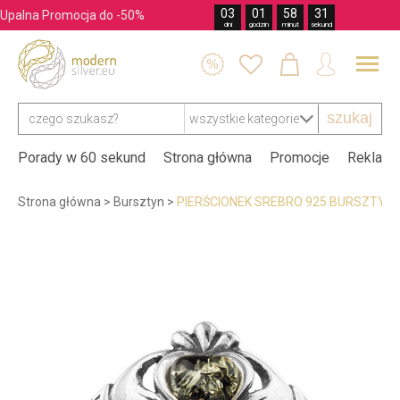
03
01
58
29
Upalna Promocja do -50%
dni
godzin
minut
sekund




szukaj
Porady w 60 sekund
Strona główna
Promocje
Reklama
Strona główna
>
Bursztyn
>
PIERŚCIONEK SREBRO 925 BURSZTYN