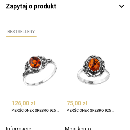
Zapytaj o produkt

BESTSELLERY
126,00 zł
75,00 zł
120
PIERŚCIONEK SREBRO 925 BURSZTYN KONIAK OWAL OKSYDOWANY
PIERŚCIONEK SREBRO 925 BURSZTYN KONIAK OKSYDOWANY 1
Informacje
Moje konto