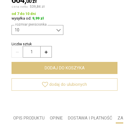
664,
00
zł
539,84 zł
cena netto:
od 7 do 10 dni
wysyłka od:
9,99 zł
rozmiar pierścionka
Liczba sztuk


DODAJ DO KOSZYKA

dodaj do ulubionych
OPIS PRODUKTU
OPINIE
DOSTAWA I PŁATNOŚĆ
ZADA