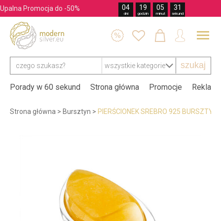
04
19
05
30
Upalna Promocja do -50%
dni
godzin
minut
sekund




szukaj
Porady w 60 sekund
Strona główna
Promocje
Reklama
Strona główna
>
Bursztyn
>
PIERŚCIONEK SREBRO 925 BURSZTYN 