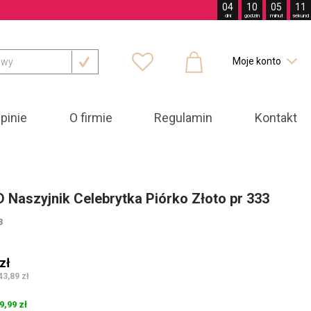
04
10
05
09
dni
godzin
minut
sekund



Moje konto

pinie
O firmie
Regulamin
Kontakt
D Naszyjnik Celebrytka Piórko Złoto pr 333
3
zł
43,89 zł
9,99 zł