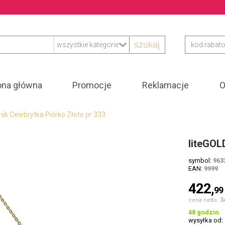
szukaj
ona główna
Promocje
Reklamacje
O
nik Celebrytka Piórko Złoto pr 333
liteGOL
symbol:
963
EAN:
9999
422,
99
3
cena netto:
48 godzin
wysyłka od: