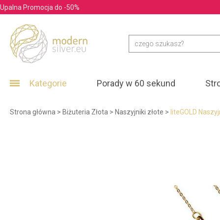
Upalna Promocja do -50%
Kategorie
Porady w 60 sekund
Str
Strona główna
>
Biżuteria Złota
>
Naszyjniki złote
>
liteGOLD Naszyj