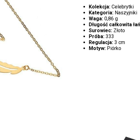
Kolekcja:
Celebrytki
Kategoria:
Naszyjniki
Waga:
0,86 g
Długość całkowita ła
Surowiec:
Złoto
Próba:
333
Regulacja:
3 cm
Motyw:
Piórko