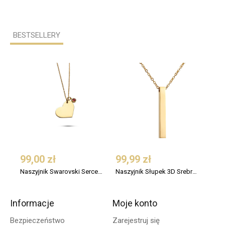
BESTSELLERY
99,00 zł
99,99 zł
75,
Naszyjnik Swarovski Serce Srebro 925 Pozłacany
Naszyjnik Słupek 3D Srebro 925 Pozłacany
Informacje
Moje konto
Bezpieczeństwo
Zarejestruj się