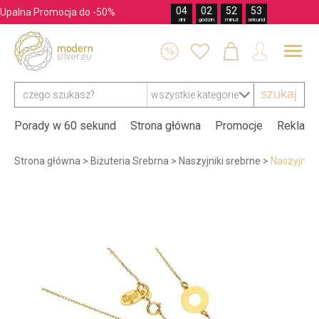
04
02
52
52
Upalna Promocja do -50%
dni
godzin
minut
sekund




szukaj
Porady w 60 sekund
Strona główna
Promocje
Reklama
Strona główna
>
Biżuteria Srebrna
>
Naszyjniki srebrne
>
Naszyjnik 