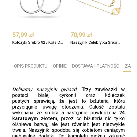
57,99 zł
70,99 zł
48,
Kolczyki Srebro 925 Koła Delikatne 25 mm
Naszyjnik Celebrytka Srebro 24K Anioł Stróż w Kółeczku
OPIS PRODUKTU
OPINIE
DOSTAWA I PŁATNOŚĆ
ZADA
Delikatny naszyjnik
gwiazd
.
Trzy zawieszki w
postaci białej cyrkonii oraz kółeczek
pustych sprawiają, że jest to biżuteria, która
przyciągnie uwagę otoczenia. Całość została
wykonana ze srebra a następnie powleczona
24
karatowym złotem,
przez co biżuteria nie tylko
olśniewa barwą, ale jest również jest niezwykle
trwała. Naszyjnik spodoba się kobietom ceniącym
niebanalne dodatki. Do kompletu można zakupić