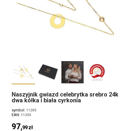
Naszyjnik gwiazd celebrytka srebro 24k
dwa kółka i biała cyrkonia
symbol:
11203
EAN:
11203
97,
99
zł