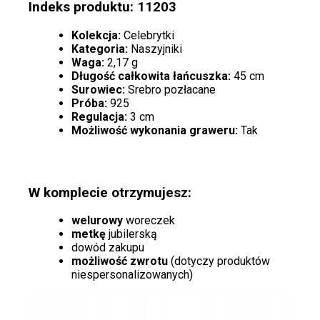
Indeks produktu: 11203
Kolekcja:
Celebrytki
Kategoria:
Naszyjniki
Waga:
2,17 g
Długość całkowita łańcuszka:
45 cm
Surowiec:
Srebro pozłacane
Próba:
925
Regulacja:
3 cm
Możliwość wykonania graweru:
Tak
W komplecie otrzymujesz:
welurowy
woreczek
metkę
jubilerską
dowód zakupu
możliwość zwrotu
(dotyczy produktów
niespersonalizowanych)