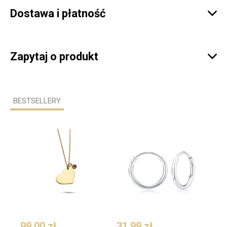
Dostawa i płatność

Zapytaj o produkt

BESTSELLERY
99,00 zł
31,99 zł
109