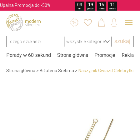
03
19
16
10
Upalna Promocja do -50%
dni
godzin
minut
sekund




szukaj
Porady w 60 sekund
Strona główna
Promocje
Reklama
Strona główna
>
Biżuteria Srebrna
>
Naszyjnik Gwiazd Celebrytka S