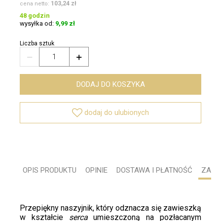
103,24 zł
cena netto:
48 godzin
wysyłka od:
9,99 zł
Liczba sztuk


DODAJ DO KOSZYKA

dodaj do ulubionych
OPIS PRODUKTU
OPINIE
DOSTAWA I PŁATNOŚĆ
ZADA
Przepiękny naszyjnik, który odznacza się zawieszką
w kształcie
serca
umieszczoną na pozłacanym