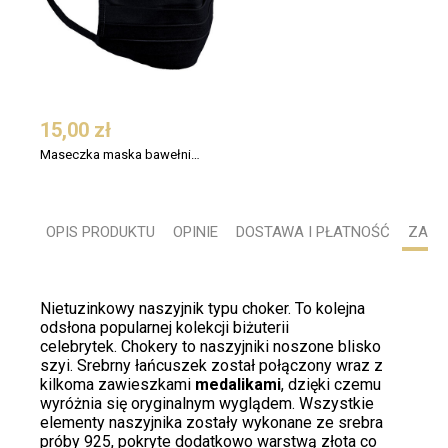
15,00 zł
Maseczka maska bawełniana 2 warstwy - czarna
OPIS PRODUKTU
OPINIE
DOSTAWA I PŁATNOŚĆ
ZADA
Nietuzinkowy naszyjnik typu choker. To kolejna
odsłona popularnej kolekcji biżuterii
celebrytek. Chokery to naszyjniki noszone blisko
szyi. Srebrny łańcuszek został połączony wraz z
kilkoma zawieszkami
medalikami
, dzięki czemu
wyróżnia się oryginalnym wyglądem. Wszystkie
elementy naszyjnika zostały wykonane ze srebra
próby 925, pokryte dodatkowo warstwą złota co