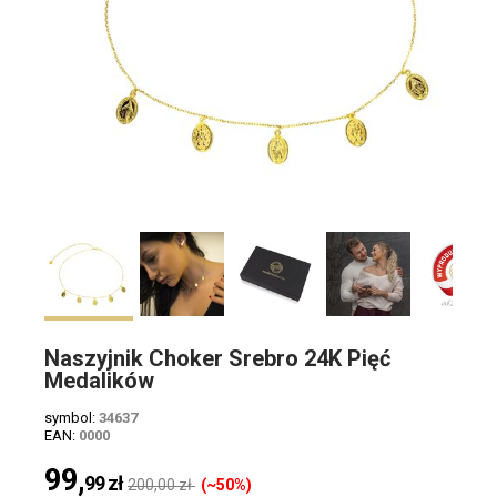
Naszyjnik Choker Srebro 24K Pięć
Medalików
symbol:
34637
EAN:
0000
99,
99
zł
200,00 zł
(~50%)