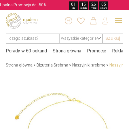
01
15
26
04
Upalna Promocja do -50%
dni
godzin
minut
sekund




szukaj
Porady w 60 sekund
Strona główna
Promocje
Reklama
Strona główna
>
Biżuteria Srebrna
>
Naszyjniki srebrne
>
Naszyjnik 