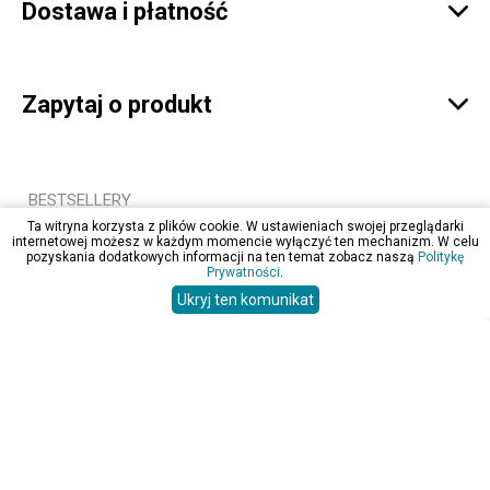
Dostawa i płatność

Zapytaj o produkt

BESTSELLERY
Ta witryna korzysta z plików cookie. W ustawieniach swojej przeglądarki
internetowej możesz w każdym momencie wyłączyć ten mechanizm. W celu
pozyskania dodatkowych informacji na ten temat zobacz naszą
Politykę
Prywatności
.
Ukryj ten komunikat
99,00 zł
75,99 zł
760