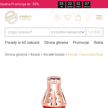
03
22
02
05
Upalna Promocja do -50%
dni
godzin
minut
sekund




szukaj
Porady w 60 sekund
Strona główna
Promocje
Reklama
Strona główna
>
Beads
>
Koraliki beads
>
Koralik Zawieszka Beads 