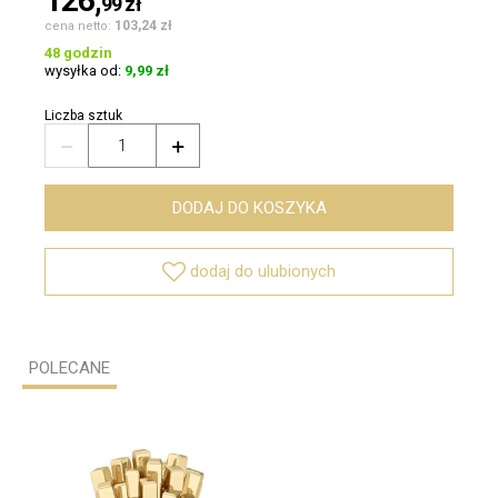
126,
99
zł
103,24 zł
cena netto:
48 godzin
wysyłka od:
9,99 zł
Liczba sztuk


DODAJ DO KOSZYKA

dodaj do ulubionych
POLECANE