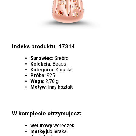
Indeks produktu: 47314
Surowiec:
Srebro
Kolekcja:
Beads
Kategoria:
Koraliki
Próba:
925
Waga:
2,70 g
Motyw:
Inny kształt
W komplecie otrzymujesz:
welurowy
woreczek
metkę
jubilerską