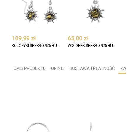
109,99 zł
65,00 zł
115
KOLCZYKI SREBRO 925 BURSZTYN ZIELONY SŁOŃCE WISZACE
WISIOREK SREBRO 925 BURSZTYN ZIELONY SŁOŃCE
OPIS PRODUKTU
OPINIE
DOSTAWA I PŁATNOŚĆ
ZADA