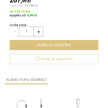
267,
99
zł
217,88 zł
cena netto:
od 7 do 10 dni
wysyłka od:
9,99 zł
Liczba sztuk


DODAJ DO KOSZYKA

dodaj do ulubionych
KLIENCI KUPILI RÓWNIEŻ