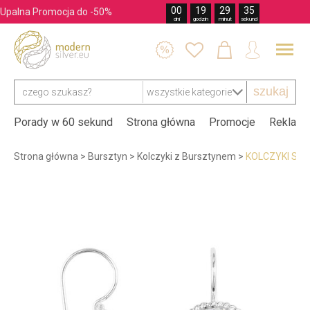
00
19
29
35
Upalna Promocja do -50%
dni
godzin
minut
sekund




szukaj
Porady w 60 sekund
Strona główna
Promocje
Reklama
Strona główna
>
Bursztyn
>
Kolczyki z Bursztynem
>
KOLCZYKI SR