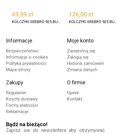
69,99 zł
126,00 zł
53,
KOLCZYKI SREBRO 925 BURSZTYN WIŚNIA NIETOPERZ
KOLCZYKI SREBRO 925 BURSZTYN KONIAK WISZĄCE
Informacje
Moje konto
Bezpieczeństwo
Zarejestruj się
Informacje o cookies
Zaloguj się
Polityka prywatności
Historia zamówień
Mapa strony
Zmiana danych
Zakupy
O firmie
Regulamin
Opinie
Koszty dostawy
Kontakt
Formy płatności
Reklamacje
Bądź na bieżąco!
Zapisz sie do newslettera aby otrzymywać