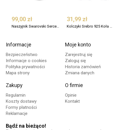
99,00 zł
31,99 zł
109
Naszyjnik Swarovski Serce Srebro 925 Pozłacany
Kolczyki Srebro 925 Koła Małe 12 mm
Informacje
Moje konto
Bezpieczeństwo
Zarejestruj się
Informacje o cookies
Zaloguj się
Polityka prywatności
Historia zamówień
Mapa strony
Zmiana danych
Zakupy
O firmie
Regulamin
Opinie
Koszty dostawy
Kontakt
Formy płatności
Reklamacje
Bądź na bieżąco!