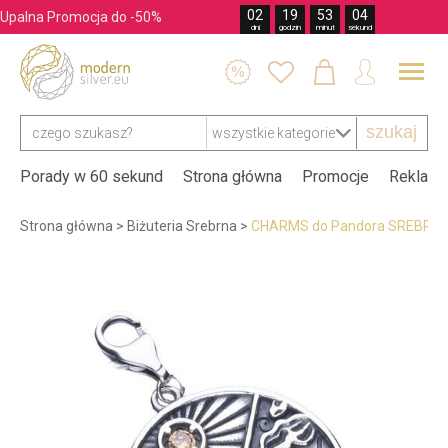
02
19
53
03
Upalna Promocja do -50%
dni
godzin
minut
sekund




szukaj
Porady w 60 sekund
Strona główna
Promocje
Reklama
Strona główna
>
Biżuteria Srebrna
>
CHARMS do Pandora SREBRO 9