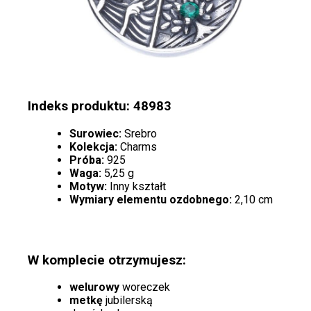
Indeks produktu: 48983
Surowiec:
Srebro
Kolekcja:
Charms
Próba:
925
Waga:
5,25 g
Motyw:
Inny kształt
Wymiary elementu ozdobnego:
2,10 cm
W komplecie otrzymujesz:
welurowy
woreczek
metkę
jubilerską