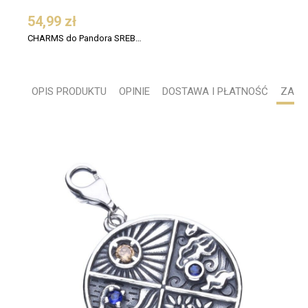
54,99 zł
CHARMS do Pandora SREBRO 925 Ażurowa Lilia
OPIS PRODUKTU
OPINIE
DOSTAWA I PŁATNOŚĆ
ZADA