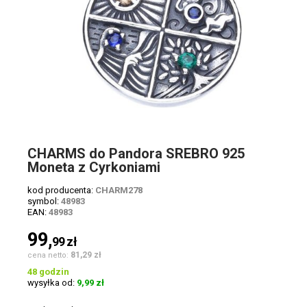
CHARMS do Pandora SREBRO 925
Moneta z Cyrkoniami
kod producenta:
CHARM278
symbol:
48983
EAN:
48983
99,
99
zł
81,29 zł
cena netto:
48 godzin
wysyłka od:
9,99 zł