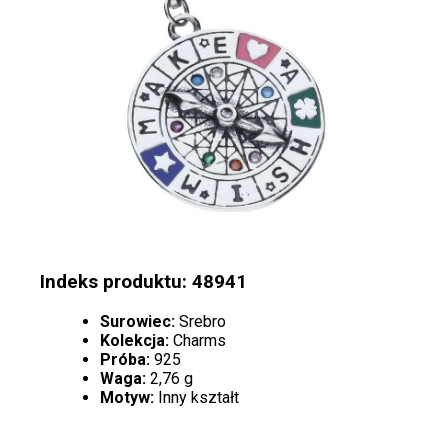
Indeks produktu: 48941
Surowiec:
Srebro
Kolekcja:
Charms
Próba:
925
Waga:
2,76 g
Motyw:
Inny kształt