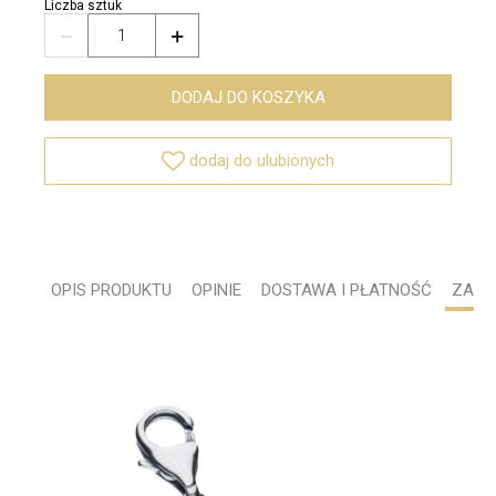
Liczba sztuk


DODAJ DO KOSZYKA

dodaj do ulubionych
OPIS PRODUKTU
OPINIE
DOSTAWA I PŁATNOŚĆ
ZADA