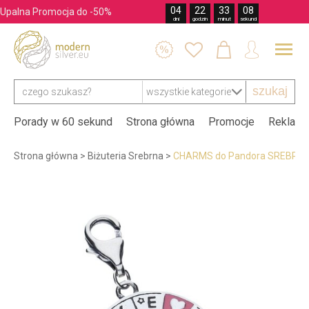
04
22
33
07
Upalna Promocja do -50%
dni
godzin
minut
sekund




szukaj
Porady w 60 sekund
Strona główna
Promocje
Reklama
Strona główna
>
Biżuteria Srebrna
>
CHARMS do Pandora SREBRO 9