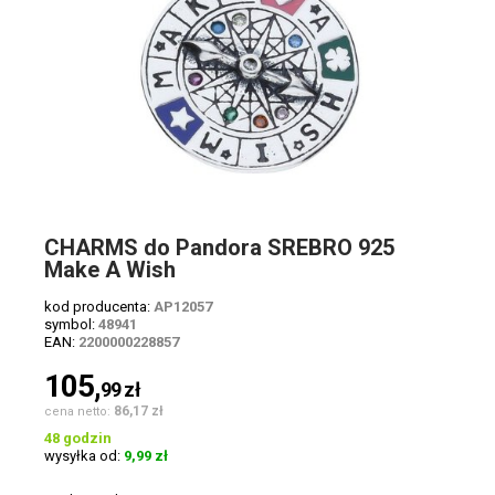
CHARMS do Pandora SREBRO 925
Make A Wish
kod producenta:
AP12057
symbol:
48941
EAN:
2200000228857
105,
99
zł
86,17 zł
cena netto:
48 godzin
wysyłka od:
9,99 zł