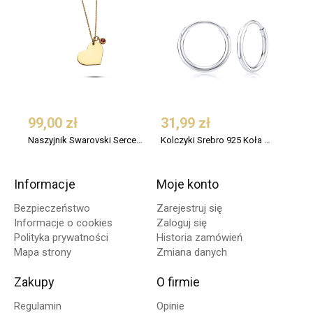
99,00 zł
31,99 zł
109
Naszyjnik Swarovski Serce Srebro 925 Pozłacany
Kolczyki Srebro 925 Koła Małe 12 mm
Informacje
Moje konto
Bezpieczeństwo
Zarejestruj się
Informacje o cookies
Zaloguj się
Polityka prywatności
Historia zamówień
Mapa strony
Zmiana danych
Zakupy
O firmie
Regulamin
Opinie