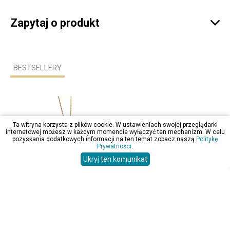
Zapytaj o produkt

BESTSELLERY
Ta witryna korzysta z plików cookie. W ustawieniach swojej przeglądarki
internetowej możesz w każdym momencie wyłączyć ten mechanizm. W celu
pozyskania dodatkowych informacji na ten temat zobacz naszą
Politykę
Prywatności
.
Ukryj ten komunikat
99,00 zł
31,99 zł
109
Naszyjnik Swarovski Serce Srebro 925 Pozłacany
Kolczyki Srebro 925 Koła Małe 12 mm