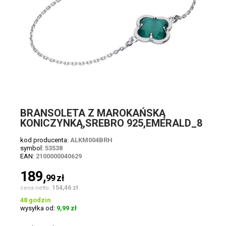
BRANSOLETA Z MAROKAŃSKĄ
KONICZYNKĄ,SREBRO 925,EMERALD_8
kod producenta:
ALKM004BRH
symbol:
53538
EAN:
2100000040629
189,
99
zł
154,46 zł
cena netto:
48 godzin
wysyłka od:
9,99 zł