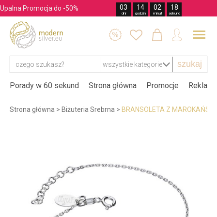
03
14
02
17
Upalna Promocja do -50%
dni
godzin
minut
sekund




szukaj
Porady w 60 sekund
Strona główna
Promocje
Reklama
Strona główna
>
Biżuteria Srebrna
>
BRANSOLETA Z MAROKAŃSKĄ 