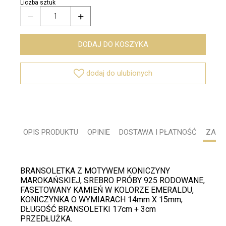
Liczba sztuk


DODAJ DO KOSZYKA

dodaj do ulubionych
OPIS PRODUKTU
OPINIE
DOSTAWA I PŁATNOŚĆ
ZADA
BRANSOLETKA Z MOTYWEM KONICZYNY
MAROKAŃSKIEJ, SREBRO PRÓBY 925 RODOWANE,
FASETOWANY KAMIEŃ W KOLORZE EMERALDU,
KONICZYNKA O WYMIARACH 14mm X 15mm,
DŁUGOŚĆ BRANSOLETKI 17cm + 3cm
PRZEDŁUŻKA.