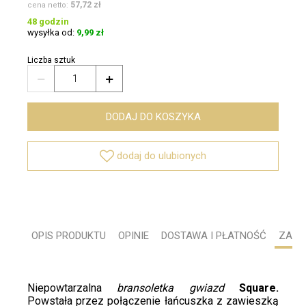
57,72 zł
cena netto:
48 godzin
wysyłka od:
9,99 zł
Liczba sztuk


DODAJ DO KOSZYKA

dodaj do ulubionych
OPIS PRODUKTU
OPINIE
DOSTAWA I PŁATNOŚĆ
ZADA
Niepowtarzalna
bransoletka gwiazd
Square.
Powstała przez połączenie łańcuszka z zawieszką