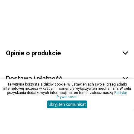
Opinie o produkcie

Dostawa i płatność

Ta witryna korzysta z plików cookie. W ustawieniach swojej przeglądarki
internetowej możesz w każdym momencie wyłączyć ten mechanizm. W celu
pozyskania dodatkowych informacji na ten temat zobacz naszą
Politykę
Prywatności
.
Zapytaj o produkt

Ukryj ten komunikat
BESTSELLERY