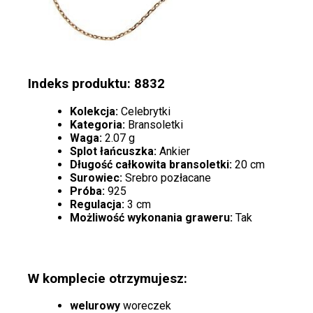
Indeks produktu: 8832
Kolekcja:
Celebrytki
Kategoria:
Bransoletki
Waga:
2.07 g
Splot łańcuszka:
Ankier
Długość całkowita bransoletki:
20 cm
Surowiec:
Srebro pozłacane
Próba:
925
Regulacja:
3 cm
Możliwość wykonania graweru:
Tak
W komplecie otrzymujesz:
welurowy
woreczek