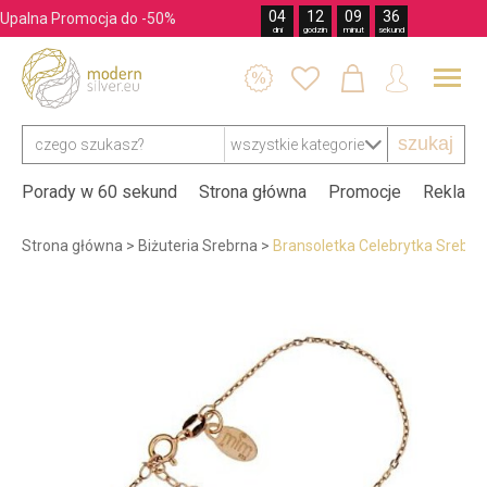
04
12
09
35
Upalna Promocja do -50%
dni
godzin
minut
sekund




szukaj
Porady w 60 sekund
Strona główna
Promocje
Reklama
Strona główna
>
Biżuteria Srebrna
>
Bransoletka Celebrytka Srebr