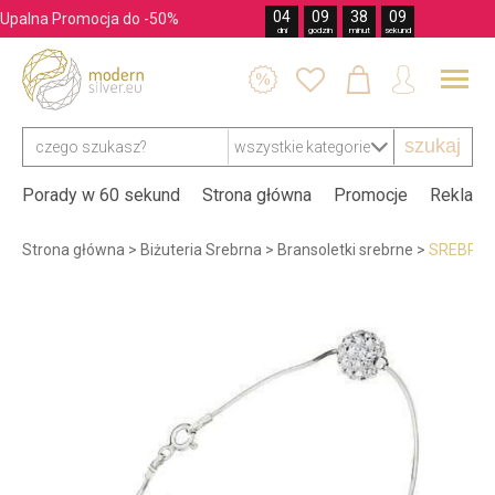
04
09
38
07
Upalna Promocja do -50%
dni
godzin
minut
sekund




szukaj
Porady w 60 sekund
Strona główna
Promocje
Reklama
Strona główna
>
Biżuteria Srebrna
>
Bransoletki srebrne
>
SREBRNA