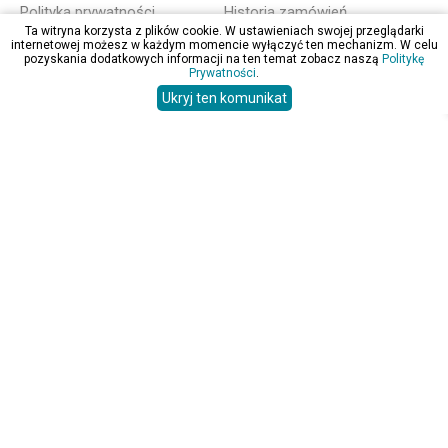
Polityka prywatności
Historia zamówień
Ta witryna korzysta z plików cookie. W ustawieniach swojej przeglądarki
Mapa strony
Zmiana danych
internetowej możesz w każdym momencie wyłączyć ten mechanizm. W celu
pozyskania dodatkowych informacji na ten temat zobacz naszą
Politykę
Zakupy
O firmie
Prywatności
.
Ukryj ten komunikat
Regulamin
Opinie
Koszty dostawy
Kontakt
Formy płatności
Reklamacje
Bądź na bieżąco!
Zapisz sie do newslettera aby otrzymywać
informacje o nowościach i promocjach.
zapisz
wypisz