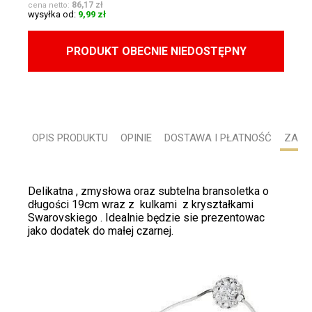
86,17 zł
cena netto:
wysyłka od:
9,99 zł
PRODUKT OBECNIE NIEDOSTĘPNY
OPIS PRODUKTU
OPINIE
DOSTAWA I PŁATNOŚĆ
ZADA
Delikatna , zmysłowa oraz subtelna bransoletka o
długości 19cm wraz z kulkami z kryształkami
Swarovskiego . Idealnie będzie sie prezentowac
jako dodatek do małej czarnej.