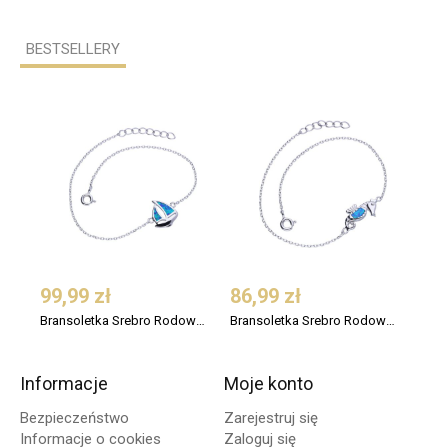
BESTSELLERY
99,99 zł
86,99 zł
259
Bransoletka Srebro Rodowane Niebieski Opal Żaglówka
Bransoletka Srebro Rodowane Niebieski Opal Konik Morski
Informacje
Moje konto
Bezpieczeństwo
Zarejestruj się
Informacje o cookies
Zaloguj się