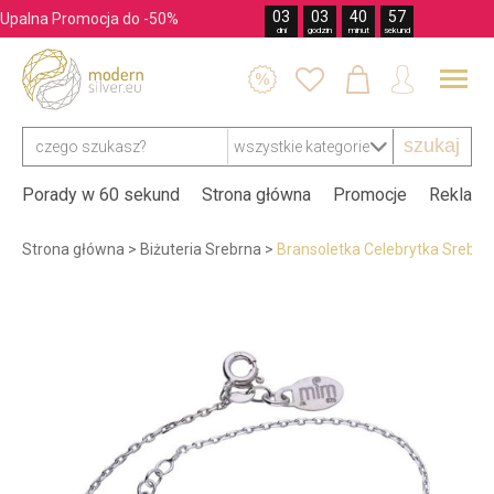
03
03
40
56
Upalna Promocja do -50%
dni
godzin
minut
sekund




szukaj
Porady w 60 sekund
Strona główna
Promocje
Reklama
Strona główna
>
Biżuteria Srebrna
>
Bransoletka Celebrytka Srebro