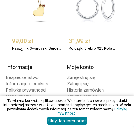
99,00 zł
31,99 zł
109
Naszyjnik Swarovski Serce Srebro 925 Pozłacany
Kolczyki Srebro 925 Koła Małe 12 mm
Informacje
Moje konto
Bezpieczeństwo
Zarejestruj się
Informacje o cookies
Zaloguj się
Polityka prywatności
Historia zamówień
Mapa strony
Zmiana danych
Ta witryna korzysta z plików cookie. W ustawieniach swojej przeglądarki
internetowej możesz w każdym momencie wyłączyć ten mechanizm. W celu
Zakupy
O firmie
pozyskania dodatkowych informacji na ten temat zobacz naszą
Politykę
Prywatności
.
Regulamin
Opinie
Ukryj ten komunikat
Koszty dostawy
Kontakt
Formy płatności