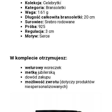
Kolekcja:
Celebrytki
Kategoria:
Bransoletki
Waga:
1.61 g
Długość całkowita bransoletki:
20 cm
Surowiec:
Srebro rodowane
Próba:
925
Regulacja:
3 cm
Motyw:
Serce
W komplecie otrzymujesz:
welurowy
woreczek
metkę
jubilerską
dowód zakupu
możliwość zwrotu
(dotyczy produktów
niespersonalizowanych)