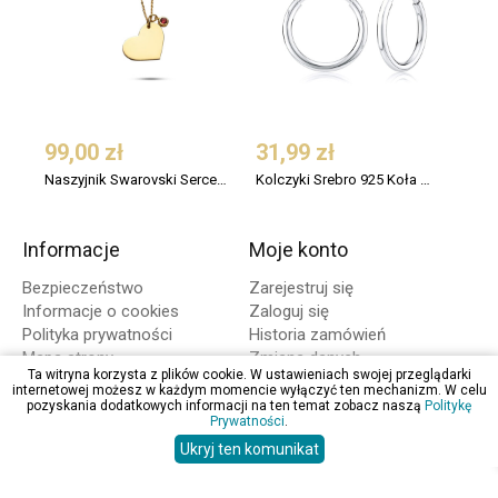
99,00 zł
31,99 zł
109
Naszyjnik Swarovski Serce Srebro 925 Pozłacany
Kolczyki Srebro 925 Koła Małe 12 mm
Informacje
Moje konto
Bezpieczeństwo
Zarejestruj się
Informacje o cookies
Zaloguj się
Polityka prywatności
Historia zamówień
Mapa strony
Zmiana danych
Ta witryna korzysta z plików cookie. W ustawieniach swojej przeglądarki
internetowej możesz w każdym momencie wyłączyć ten mechanizm. W celu
Zakupy
O firmie
pozyskania dodatkowych informacji na ten temat zobacz naszą
Politykę
Prywatności
.
Regulamin
Opinie
Ukryj ten komunikat
Koszty dostawy
Kontakt
Formy płatności