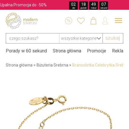
02
18
49
05
Upalna Promocja do -50%
dni
godzin
minut
sekund




szukaj
Porady w 60 sekund
Strona główna
Promocje
Reklama
Strona główna
>
Biżuteria Srebrna
>
Bransoletka Celebrytka Srebro