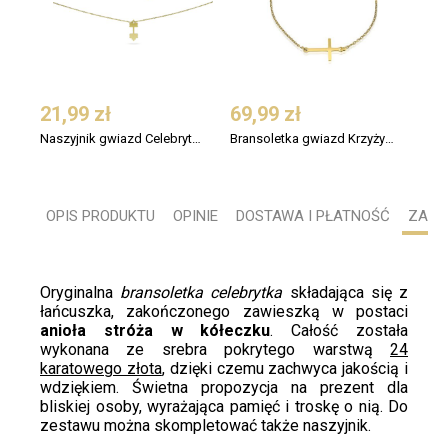
21,99 zł
69,99 zł
60,
Naszyjnik gwiazd Celebrytka Srebro Pozłacane Hantel AL FITNESS
Bransoletka gwiazd Krzyżyk Cross AL 24K
OPIS PRODUKTU
OPINIE
DOSTAWA I PŁATNOŚĆ
ZADA
Oryginalna
bransoletka celebrytka
składająca się z
łańcuszka, zakończonego zawieszką w postaci
anioła stróża w kółeczku
. Całość została
wykonana ze srebra pokrytego warstwą
24
karatowego złota
, dzięki czemu zachwyca jakością i
wdziękiem. Świetna propozycja na prezent dla
bliskiej osoby, wyrażająca pamięć i troskę o nią. Do
zestawu można skompletować także naszyjnik.