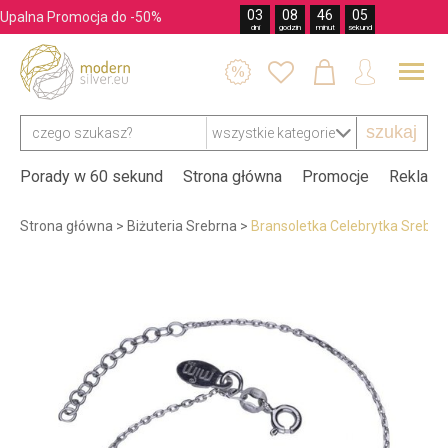
03
08
46
04
Upalna Promocja do -50%
dni
godzin
minut
sekund




szukaj
Porady w 60 sekund
Strona główna
Promocje
Reklama
Strona główna
>
Biżuteria Srebrna
>
Bransoletka Celebrytka Srebr