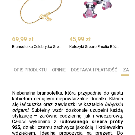
69,99 zł
45,99 zł
Bransoletka Celebrytka Srebro 925 Pozłacane ORIGAMI Ptak
Kolczyki Srebro Emalia Różowa Miś
OPIS PRODUKTU
OPINIE
DOSTAWA I PŁATNOŚĆ
ZADA
Niebanalna bransoletka, która przypadnie do gustu
kobietom ceniącym niepowtarzalne dodatki. Składa
się łańcuszka oraz zawieszki w kształcie
łabędzia
origami
. Subtelny wzór doskonale uzupełni każdą
stylizację – zarówno codzienną, jak i wieczorową.
Całość wykonano z
rodowanego srebra próby
925
, dzięki czemu zachwyca jakością i królewskim
wdziękiem. Idealna propozycja na prezent. Do