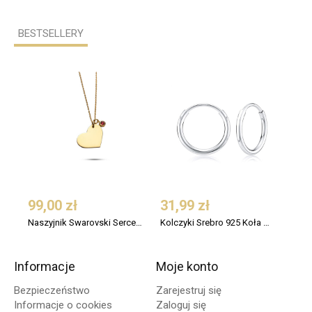
BESTSELLERY
99,00 zł
31,99 zł
109
Naszyjnik Swarovski Serce Srebro 925 Pozłacany
Kolczyki Srebro 925 Koła Małe 12 mm
Informacje
Moje konto
Bezpieczeństwo
Zarejestruj się
Informacje o cookies
Zaloguj się