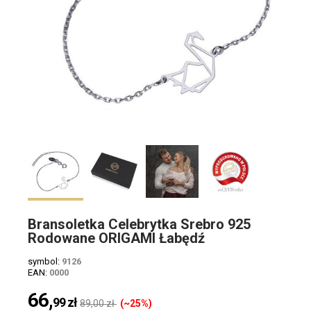
Bransoletka Celebrytka Srebro 925
Rodowane ORIGAMI Łabędź
symbol:
9126
EAN:
0000
66,
99
zł
89,00 zł
(~25%)